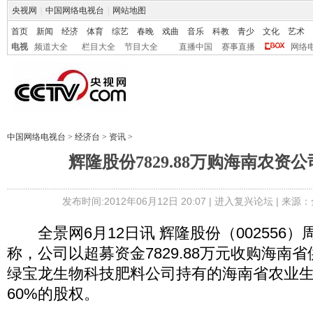
央视网
|
中国网络电视台
|
网站地图
首页
新闻
经济
体育
综艺
春晚
戏曲
音乐
科教
青少
文化
艺术
电视
频道大全
栏目大全
节目大全
直播中国
赛事直播
网络
中国网络电视台
>
经济台
>
资讯
>
辉隆股份7829.88万购海南农资公
发布时间:2012年06月12日 20:07 |
进入复兴论坛
| 来源：
全景网6月12日讯 辉隆股份（002556
称，公司以超募资金7829.88万元收购海南
绿宝龙生物科技肥料公司持有的海南省农业
60%的股权。