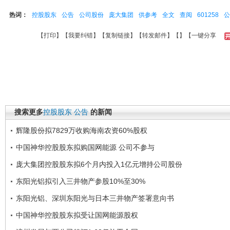
热词：
控股股东
公告
公司股份
庞大集团
供参考
全文
查阅
601258
公
【
打印
】【
我要纠错
】【
复制链接
】【
转发邮件
】【
】
【一键分享
搜索更多
控股股东
公告
的新闻
辉隆股份拟7829万收购海南农资60%股权
中国神华控股股东拟购国网能源 公司不参与
庞大集团控股股东拟6个月内投入1亿元增持公司股份
东阳光铝拟引入三井物产参股10%至30%
东阳光铝、深圳东阳光与日本三井物产签署意向书
中国神华控股股东拟受让国网能源股权