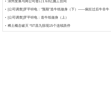
漳州发展与两公司签订1.63亿施工合同
[公司调查]罗平锌电：“预期”造牛纸做身（下）——疯狂过后牛非牛
[公司调查]罗平锌电：造牛纸做身（上）
稀土概念破灭 *ST昌九惊现15个连续跌停