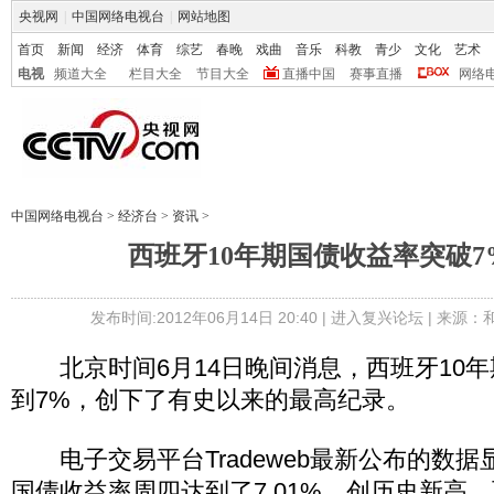
央视网
|
中国网络电视台
|
网站地图
首页
新闻
经济
体育
综艺
春晚
戏曲
音乐
科教
青少
文化
艺术
电视
频道大全
栏目大全
节目大全
直播中国
赛事直播
网络
中国网络电视台
>
经济台
>
资讯
>
西班牙10年期国债收益率突破7
发布时间:2012年06月14日 20:40 |
进入复兴论坛
| 来源：
北京时间6月14日晚间消息，西班牙10年
到7%，创下了有史以来的最高纪录。
电子交易平台Tradeweb最新公布的数据
国债收益率周四达到了7.01%，创历史新高，