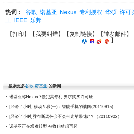
热词：
谷歌
诺基亚
Nexus
专利授权
华硕
许可
工
IEEE
乐邦
【
打印
】【
我要纠错
】【
复制链接
】【
转发邮件
】
】
搜索更多
谷歌
诺基亚
的新闻
诺基亚称Nexus 7侵犯其专利 要求购买许可证
[经济半小时] 移动互联(一)：智能手机的战国(20110915)
[经济半小时]乔布斯离任会不会带走苹果“核”？（20110902）
诺基亚正在艰难转型 被收购猜想再起