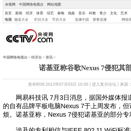
央视网
|
中国网络电视台
|
网站地图
首页
新闻
经济
体育
综艺
春晚
戏曲
音乐
科教
青少
文化
艺术
电视
频道大全
栏目大全
节目大全
直播中国
赛事直播
网络
中国网络电视台
>
经济台
>
资讯
>
诺基亚称谷歌Nexus 7侵犯其
发布时间:2012年07月03日 10:05 |
进入复兴论坛
| 来源
网易科技讯 7月3日消息，据国外媒体报
的自有品牌平板电脑Nexus 7于上周发布，
烦。诺基亚称，Nexus 7侵犯诺基亚的部分专
涉及的专利相信与IEEE 802.11 WiFi