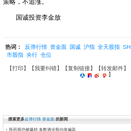
策略，不追涨。
国诚投资李金放
热词：
反弹行情
资金面
国诚
沪指
全天股指
SH
市股指
央行
仓位
【
打印
】【
我要纠错
】【
复制链接
】【
转发邮件
】
】
搜索更多
反弹行情
资金面
的新闻
医药股仍被爆炒 多数酒业股估值偏高