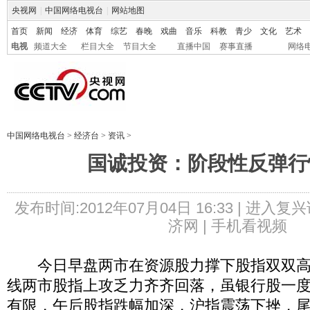
央视网
|
中国网络电视台
|
网站地图
首页
新闻
经济
体育
综艺
春晚
戏曲
音乐
科教
青少
文化
艺术
电视
频道大全
栏目大全
节目大全
直播中国
赛事直播
网络
中国网络电视台
>
经济台
>
资讯
>
国诚投资：阶段性反弹行
发布时间:2012年07月04日 16:33 |
进入复兴
济网 |
手机看视频
今日早盘两市在资源股力撑下股指双双高开
线两市股指上攻乏力齐齐回落，虽银行股一
有限，午后股指跌幅加深，沪指震荡下挫，