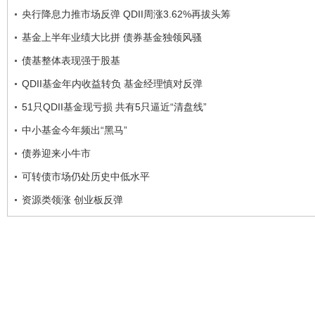
央行降息力推市场反弹 QDII周涨3.62%再拔头筹
基金上半年业绩大比拼 债券基金独领风骚
债基整体表现强于股基
QDII基金年内收益转负 基金经理慎对反弹
51只QDII基金现亏损 共有5只逼近“清盘线”
中小基金今年频出“黑马”
债券迎来小牛市
可转债市场仍处历史中低水平
资源类领涨 创业板反弹