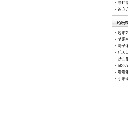
希腊
徐立
论坛
超市
苹果
房子
航天
炒白
50
看看
小米