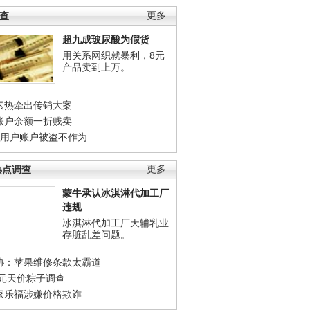
调查
更多
超九成玻尿酸为假货
用关系网织就暴利，8元
产品卖到上万。
素热牵出传销大案
账户余额一折贱卖
店用户账户被盗不作为
热点调查
更多
蒙牛承认冰淇淋代加工厂
违规
冰淇淋代加工厂天辅乳业
存脏乱差问题。
协：苹果维修条款太霸道
0元天价粽子调查
家乐福涉嫌价格欺诈