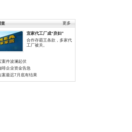
调查
更多
宜家代工厂成“弃妇”
合作存霸王条款，多家代
工厂被关。
宝案件波澜起伏
咖啡企业资金告急
吉案最迟7月底有结果