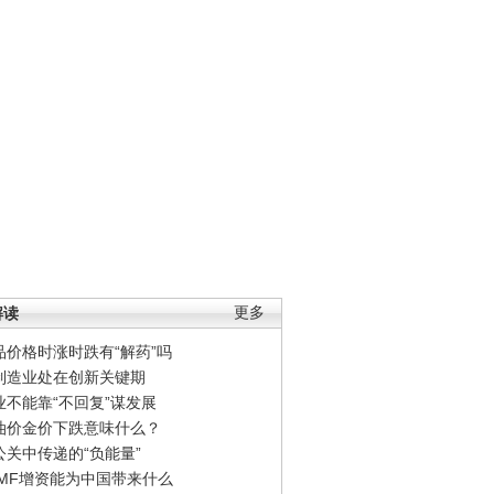
解读
更多
品价格时涨时跌有“解药”吗
制造业处在创新关键期
业不能靠“不回复”谋发展
油价金价下跌意味什么？
公关中传递的“负能量”
IMF增资能为中国带来什么