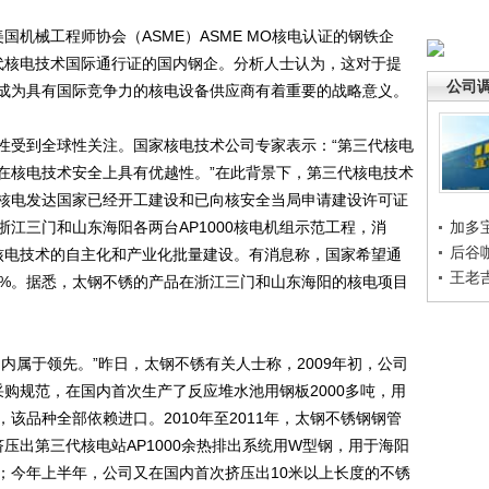
械工程师协会（ASME）ASME MO核电认证的钢铁企
三代核电技术国际通行证的国内钢企。分析人士认为，这对于提
公司
成为具有国际竞争力的核电设备供应商有着重要的战略意义。
受到全球性关注。国家核电技术公司专家表示：“第三代核电
在核电技术安全上具有优越性。”在此背景下，第三代核电技术
核电发达国家已经开工建设和已向核安全当局申请建设许可证
江三门和山东海阳各两台AP1000核电机组示范工程，消
加多
后谷
0核电技术的自主化和产业化批量建设。有消息称，国家希望通
王老
5%。据悉，太钢不锈的产品在浙江三门和山东海阳的核电项目
属于领先。”昨日，太钢不锈有关人士称，2009年初，公司
料采购规范，在国内首次生产了反应堆水池用钢板2000多吨，用
该品种全部依赖进口。2010年至2011年，太钢不锈钢钢管
压出第三代核电站AP1000余热排出系统用W型钢，用于海阳
；今年上半年，公司又在国内首次挤压出10米以上长度的不锈