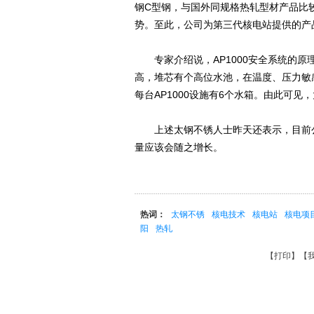
钢C型钢，与国外同规格热轧型材产品比
势。至此，公司为第三代核电站提供的产
专家介绍说，AP1000安全系统的原
高，堆芯有个高位水池，在温度、压力敏
每台AP1000设施有6个水箱。由此可
上述太钢不锈人士昨天还表示，目前公
量应该会随之增长。
热词：
太钢不锈
核电技术
核电站
核电项
阳
热轧
【
打印
】【