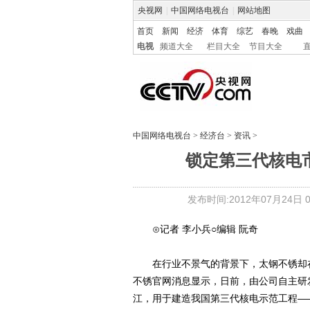
央视网
|
中国网络电视台
|
网站地图
首页
新闻
经济
体育
综艺
春晚
戏曲
电视
频道大全
栏目大全
节目大全
中国网络电视台
>
经济台
>
资讯
>
锁定第三代核电市
发布时间:2012年07月24日 03
⊙记者 李小兵○编辑 阮奇
在行业不景气的背景下，太钢不锈却在
不锈官网消息显示，日前，由公司自主研发
江，用于建造我国第三代核电示范工程——