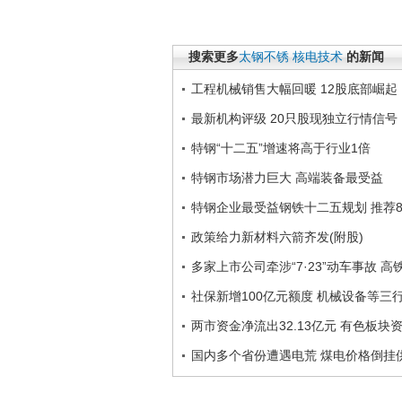
搜索更多
太钢不锈
核电技术
的新闻
工程机械销售大幅回暖 12股底部崛起
最新机构评级 20只股现独立行情信号
特钢“十二五”增速将高于行业1倍
特钢市场潜力巨大 高端装备最受益
特钢企业最受益钢铁十二五规划 推荐
政策给力新材料六箭齐发(附股)
多家上市公司牵涉“7·23”动车事故 
社保新增100亿元额度 机械设备等三
两市资金净流出32.13亿元 有色板块
国内多个省份遭遇电荒 煤电价格倒挂