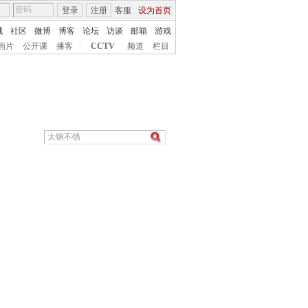
登录
注册
客服
设为首页
城
社区
微博
博客
论坛
访谈
邮箱
游戏
画片
公开课
播客
|
CCTV
频道
栏目