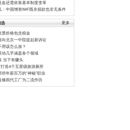
造血还需依靠基本制度变革
凡：中国增资IMF既非捐款也非无条件
精选
更多
发票价格包含税金
将向北京一中院提起新诉讼
不用该怎么放？
活动几乎涵盖各个领域
银 当下有赚头
0万打造4个五星级旅游厕所
那些年薪百万的“神秘”职业
返修因代工厂为二流作坊