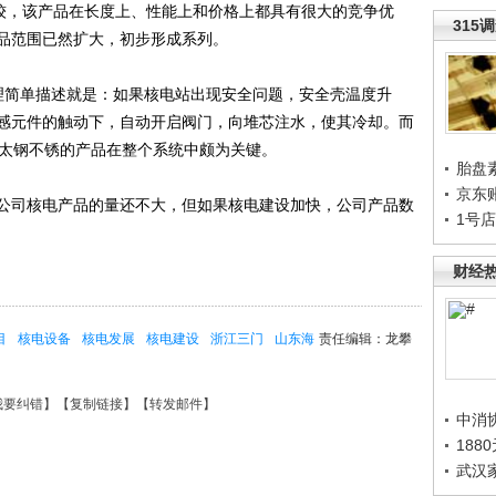
较，该产品在长度上、性能上和价格上都具有很大的竞争优
315
品范围已然扩大，初步形成系列。
理简单描述就是：如果核电站出现安全问题，安全壳温度升
感元件的触动下，自动开启阀门，向堆芯注水，使其冷却。而
见，太钢不锈的产品在整个系统中颇为关键。
胎盘
京东
司核电产品的量还不大，但如果核电建设加快，公司产品数
1号
财经
目
核电设备
核电发展
核电建设
浙江三门
山东海
责任编辑：龙攀
我要纠错
】【
复制链接
】【
转发邮件
】
中消
188
武汉