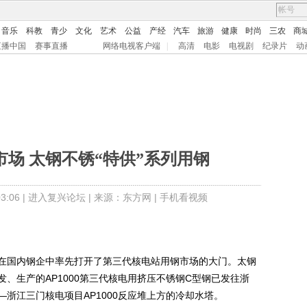
音乐
科教
青少
文化
艺术
公益
产经
汽车
旅游
健康
时尚
三农
商
直播中国
赛事直播
网络电视客户端
|
高清
电影
电视剧
纪录片
动
场 太钢不锈“特供”系列用钢
:06 |
进入复兴论坛
| 来源：东方网 |
手机看视频
国内钢企中率先打开了第三代核电站用钢市场的大门。太钢
、生产的AP1000第三代核电用挤压不锈钢C型钢已发往浙
浙江三门核电项目AP1000反应堆上方的冷却水塔。