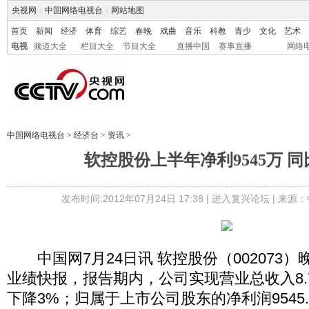
央视网
|
中国网络电视台
|
网站地图
首页
新闻
经济
体育
综艺
春晚
戏曲
音乐
科教
青少
文化
艺术
电视
频道大全
栏目大全
节目大全
直播中国
赛事直播
网络
中国网络电视台
>
经济台
>
资讯
>
软控股份上半年净利9545万 同
发布时间:2012年07月24日 17:38 |
进入复兴论坛
| 来源：
中国网7月24日讯 软控股份（002073）晚
业绩快报，报告期内，公司实现营业总收入8.
下降3%；归属于上市公司股东的净利润9545