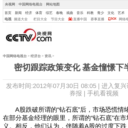
央视网
|
中国网络电视台
|
网站地图
首页
新闻
经济
体育
综艺
春晚
戏曲
音乐
科教
青少
文化
艺术
电视
频道大全
栏目大全
节目大全
直播中国
赛事直播
网络
中国网络电视台
>
经济台
>
资讯
>
密切跟踪政策变化 基金憧憬下
发布时间:2012年07月30日 08:05 |
进入复兴
券报 |
手机看视频
A股跌破所谓的“钻石底”后，市场恐慌情
在部分基金经理的眼里，所谓的“钻石底”在
义。相反，他们认为，伴随着A股的过度下跌