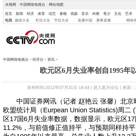
央视网
|
中国网络电视台
|
网站地图
首页
新闻
经济
体育
综艺
春晚
戏曲
音乐
科教
青少
文化
艺术
电视
频道大全
栏目大全
节目大全
直播中国
赛事直播
网络
中国网络电视台
>
经济台
>
资讯
>
欧元区6月失业率创自1995年
发布时间:2012年07月31日 18:44 |
进入复兴论坛
| 来源：
中国证券网讯（记者 赵艳云 张馨）北京时
欧盟统计局（Eurpean Union Statistics)
区17国6月失业率数据，数据显示，欧元区1
11.2%，与前值修正值持平，与预期同样持