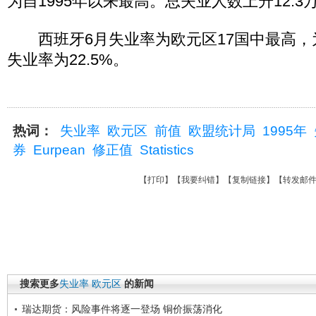
为自1995年以来最高。总失业人数上升12.3万
西班牙6月失业率为欧元区17国中最高，为2
失业率为22.5%。
热词：
失业率
欧元区
前值
欧盟统计局
1995年
券
Eurpean
修正值
Statistics
【
打印
】【
我要纠错
】【
复制链接
】【
转发邮
搜索更多
失业率
欧元区
的新闻
瑞达期货：风险事件将逐一登场 铜价振荡消化