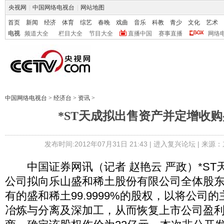
央视网
|
中国网络电视台
|
网站地图
首页
新闻
经济
体育
综艺
春晚
戏曲
音乐
科教
青少
文化
艺术
电视
频道大全
栏目大全
节目大全
直播中国
赛事直播
网络
中国网络电视台
>
经济台
>
资讯
>
*ST天成拟出售资产并定增收
发布时间:2012年07月31日 21:43 |
进入复兴论坛
| 来源：
中国证券网讯（记者 赵艳云 严政）*ST天
公司拟向乐山盛和稀土股份有限公司全体股
有的盛和稀土99.9999%的股权，以将公司
冶炼与分离及深加工，从而恢复上市公司盈