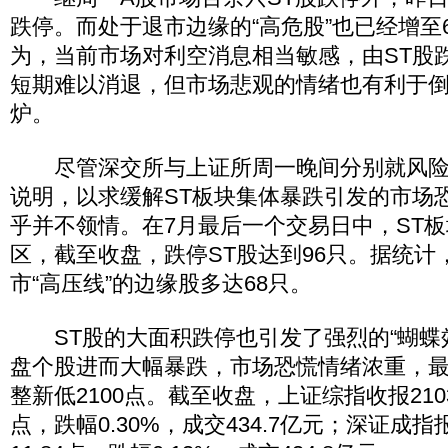
跌停。而处于退市边缘的“高危股”也已经增至
为，当前市场对利空消息相当敏感，由ST股
短期难以消退，但市场悲观的情绪也有利于倒
炉。
尽管深交所与上证所周一晚间分别就风险
说明，以求缓解ST板块集体暴跌引发的市场
乎并不领情。在7月最后一个交易日中，ST
区，截至收盘，跌停ST股达到96只。据统计
市“高压线”的边缘股多达68只。
ST股的大面积跌停也引发了强烈的“蝴蝶
盘个股进而大幅暴跌，市场恐慌情绪浓重，
整新低2100点。截至收盘，上证综指收报2103.
点，跌幅0.30%，成交434.7亿元；深证成指报