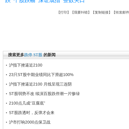
跌
个股跌幅
深证成指
整数关口
【
打印
】【
我要纠错
】【
复制链接
】【
转发邮
搜索更多
跌停
ST股
的新闻
沪指下挫逼近2100
23只ST股中期业绩同比下滑超100%
沪指下挫逼近2100 月线呈现三连阴
ST股弱势不改 续演百股跌停潮一片惨绿
2100点几成“豆腐底”
ST股跌透时，反弹才会来
沪市打响2000点保卫战