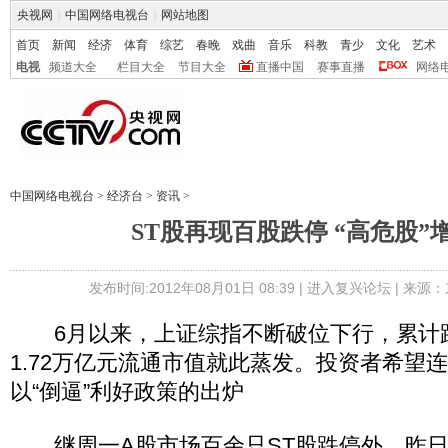
央视网
|
中国网络电视台
|
网站地图
首页
新闻
经济
体育
综艺
春晚
戏曲
音乐
科教
青少
文化
艺术
电视
频道大全
栏目大全
节目大全
直播中国
赛事直播
网络
中国网络电视台
>
经济台
>
资讯
>
ST股再现百股跌停 “高危股”增
发布时间:2012年08月01日 08:39 |
进入复兴论坛
| 来源：
6月以来，上证综指不断破位下行，累计跌幅
1.72万亿元流通市值就此蒸发。投资者希望
以“倒逼”利好政策的出炉
继周一A股市场百余只ST股跌停外，昨日