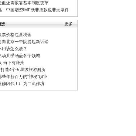
造血还需依靠基本制度变革
凡：中国增资IMF既非捐款也非无条件
精选
更多
发票价格包含税金
将向北京一中院提起新诉讼
不用该怎么放？
活动几乎涵盖各个领域
银 当下有赚头
0万打造4个五星级旅游厕所
那些年薪百万的“神秘”职业
返修因代工厂为二流作坊