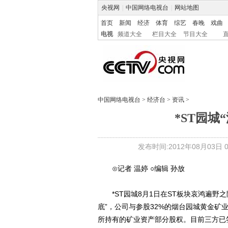
央视网
|
中国网络电视台
|
网站地图
首页
新闻
经济
体育
综艺
春晚
戏曲
电视
频道大全
栏目大全
节目大全
中国网络电视台
>
经济台
>
资讯
>
*ST园城
发布时间:2012年08月03日 03
⊙记者 温婷 ○编辑 孙放
*ST园城8月1日在ST板块哀鸿遍野
底”，公司与参股32%的烟台园城黄金矿
所持有的矿业资产部分股权。目前三方已