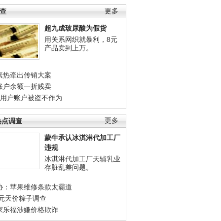
调查
更多
超九成玻尿酸为假货
用关系网织就暴利，8元
产品卖到上万。
素热牵出传销大案
账户余额一折贱卖
店用户账户被盗不作为
热点调查
更多
蒙牛承认冰淇淋代加工厂
违规
冰淇淋代加工厂天辅乳业
存脏乱差问题。
协：苹果维修条款太霸道
0元天价粽子调查
家乐福涉嫌价格欺诈