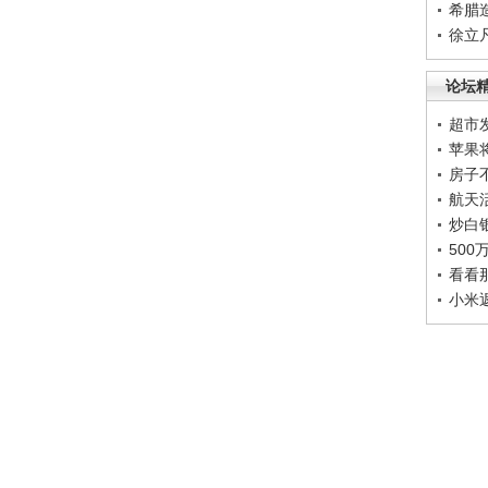
希腊
徐立
论坛
超市
苹果
房子
航天
炒白
50
看看
小米