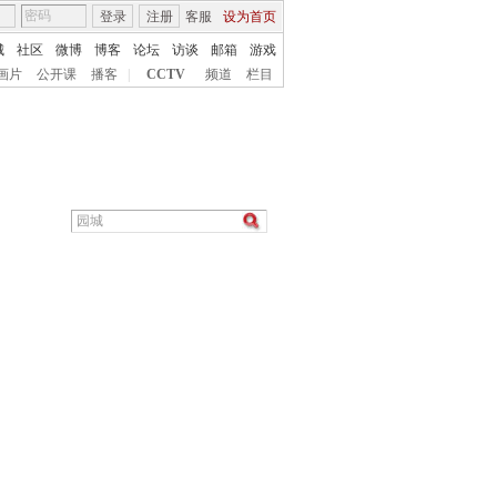
登录
注册
客服
设为首页
城
社区
微博
博客
论坛
访谈
邮箱
游戏
画片
公开课
播客
|
CCTV
频道
栏目