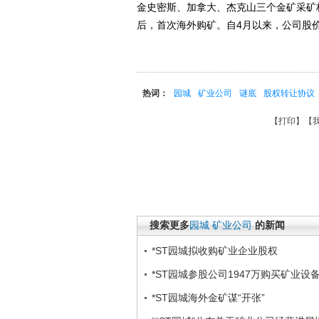
金史密斯、加拿大、杰克山三个金矿采矿权
后，首次海外购矿。自4月以来，公司股
热词：
园城
矿业公司
谜底
股权转让协议
【
打印
】【
搜索更多
园城
矿业公司
的新闻
*ST园城拟收购矿业企业股权
*ST园城参股公司1947万购买矿业设
*ST园城海外金矿谋“开张”