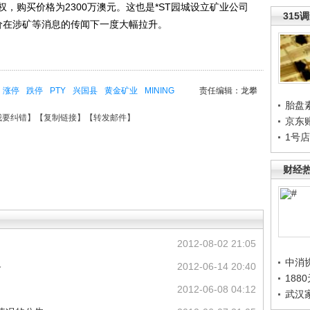
，购买价格为2300万澳元。这也是*ST园城设立矿业公司
315
价在涉矿等消息的传闻下一度大幅拉升。
涨停
跌停
PTY
兴国县
黄金矿业
MINING
责任编辑：龙攀
胎盘
我要纠错
】【
复制链接
】【
转发邮件
】
京东
1号
财经
2012-08-02 21:05
中消
备
2012-06-14 20:40
188
2012-06-08 04:12
武汉