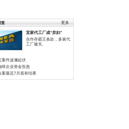
调查
更多
宜家代工厂成“弃妇”
合作存霸王条款，多家代
工厂被关。
宝案件波澜起伏
咖啡企业资金告急
吉案最迟7月底有结果