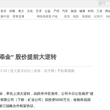
音乐
科教
青少
文化
艺术
公益
产经
汽车
旅游
健康
时尚
三农
商
直播中国
赛事直播
网络电视客户端
|
高清
电影
电视剧
纪录片
动
“添金” 股价提前大逆转
:20 |
进入复兴论坛
| 来源：东方网 |
手机看视频
之际，率先上演大逆转，由跌停冲至涨停。公司今日公告揭开“谜
业有限公司（下称：矿业公司）拟投资5000万元，收购朱祖国
签订战略合作框架协议。