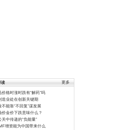
解读
更多
品价格时涨时跌有“解药”吗
制造业处在创新关键期
业不能靠“不回复”谋发展
油价金价下跌意味什么？
公关中传递的“负能量”
IMF增资能为中国带来什么