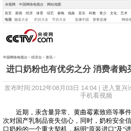
央视网
|
中国网络电视台
|
网站地图
首页
新闻
经济
体育
综艺
春晚
戏曲
音乐
科教
青少
文化
艺术
电视
频道大全
栏目大全
节目大全
直播中国
赛事直播
网络
中国网络电视台
>
经济台
>
资讯
>
进口奶粉也有优劣之分 消费者购
发布时间:2012年08月03日 14:04 |
进入复兴
手机看视频
近期，汞含量异常、黄曲霉素致癌等事件
次对国产乳制品丧失信心，同时，奶粉安全
口奶粉的一个重大契机，标明“原装进口”及“进