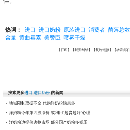
佳。
热词：
进口
进口奶粉
原装进口
消费者
菌落总数
含量
黄曲霉素
美赞臣
喷雾干燥
【
打印
】【
我要纠错
】【
复制链接
】【
转发邮
搜索更多
进口
进口奶粉
的新闻
地域限制票据不全 代购洋奶粉隐患多
洋奶粉今年第四波涨价 或利用“越贵越好”心理
洋奶粉边提价边抢市场 部分国产奶粉多积压