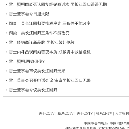
雷士照明阎焱否认回复经销商诉求 吴长江回归遥遥无期
雷士董事会今日迎大限
阎焱：吴长江回归要按程序走 三条件不能改变
阎焱：吴长江回归三条件不能改变
雷士经销商谋新品牌 吴长江暂赴伦敦
雷士内斗凸现阎焱善变本质 或酿资本诚信危机
雷士照明:两败俱伤?
雷士董事会审议吴长江回归无果
雷士董事会召开电话会议 审议吴长江回归无果
雷士董事会今议吴长江回归
关于CCTV
|
联系CCTV
|
关于CNTV
|
联系CNTV
|
人才招聘
中国中央电视台 中国网络电
违法和不良信息举报
京ICP证060535号