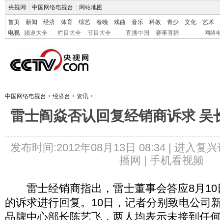
央视网
|
中国网络电视台
|
网站地图
首页
新闻
经济
体育
综艺
春晚
戏曲
音乐
科教
青少
文化
艺术
电视
频道大全
栏目大全
节目大全
直播中国
赛事直播
网络
中国网络电视台
>
经济台
>
资讯
>
雷士阎焱否认回复经销商诉求 吴
发布时间:2012年08月13日 08:34 |
进入复兴
播网 |
手机看视频
雷士经销商指出，雷士董事会答应8月10
的诉求进行回复。10日，记者分别致电公司
品牌中心部长陈艺飞，两人均表示未接到任