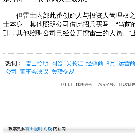
但雷士内部此番创始人与投资人管理权之
士本身。其他照明公司借此招兵买马。“当前
乱，其他照明公司已经公开挖雷士的人员。”
热词：
雷士照明
阎焱
吴长江
经销商
8月
运营
公司
董事会决议
关联交易
【
打印
】【
我要纠错
】【
复制链接
】【
转发邮
搜索更多
雷士照明
阎焱
的新闻