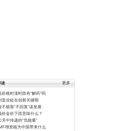
解读
更多
品价格时涨时跌有“解药”吗
制造业处在创新关键期
业不能靠“不回复”谋发展
油价金价下跌意味什么？
公关中传递的“负能量”
IMF增资能为中国带来什么