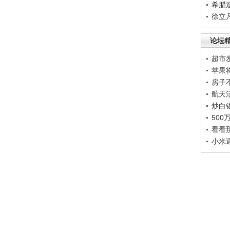
希腊
徐立
论坛
超市
苹果
房子
航天
炒白
50
看看
小米