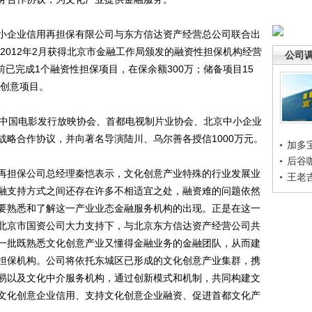
企业信用再担保有限公司与东方信达资产经营总公司联合出
于2012年2月获得北京市金融工作局颁发的融资性担保机构经营
公司
前已完成1个融资性担保项目，在保余额300万；储备项目15
化创意项目。
中国电影发行放映协会、首都电视制片业协会、北京中小企业
战略合作协议，并向著名导演陆川、乌尔善各授信1000万元。
加多
后谷
担保公司总经理秦恺表示，文化创意产业特殊的行业发展业
王老
融支持方式之间还存在许多不相适宜之处，融资难的问题依然
要熟悉和了解这一产业业态金融服务机构的出现。正是在这一
北京市国资公司大力支持下，与北京东方信达资产经营公司共
一批既熟悉文化创意产业又懂得金融业务的金融团队，从而建
担保机构。公司将依托东城区已形成的文化创意产业集群，携
易以及文化中介服务机构，通过创新模式和机制，共同构建文
文化创意企业信用、支持文化创意企业融资、促进首都文化产