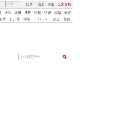
登录
注册
客服
设为首页
城
社区
微博
博客
论坛
访谈
邮箱
游戏
画片
公开课
播客
|
CCTV
频道
栏目