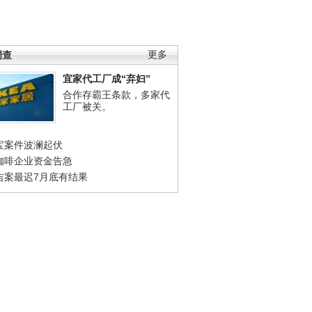
调查
更多
宜家代工厂成“弃妇”
合作存霸王条款，多家代
工厂被关。
宝案件波澜起伏
咖啡企业资金告急
吉案最迟7月底有结果