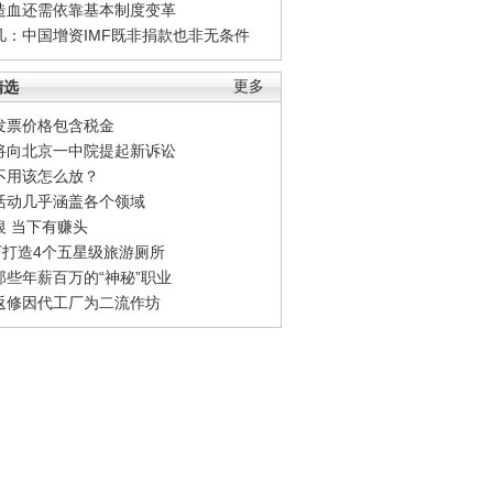
造血还需依靠基本制度变革
凡：中国增资IMF既非捐款也非无条件
精选
更多
发票价格包含税金
将向北京一中院提起新诉讼
不用该怎么放？
活动几乎涵盖各个领域
银 当下有赚头
0万打造4个五星级旅游厕所
那些年薪百万的“神秘”职业
返修因代工厂为二流作坊