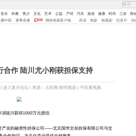
音乐
科教
青少
文化
艺术
公益
产经
汽车
旅游
健康
时尚
三农
商
直播中国
赛事直播
网络电视客户端
|
高清
电影
电视剧
纪录片
动
行合作 陆川尤小刚获担保支持
 |
进入复兴论坛
| 来源：人民网-财经频道 |
手机看视频
演陆川获得1000万元授信
意产业的融资性担保公司——北京国华文创担保有限公司与交
务合作协议，为文化产业提供金融服务。