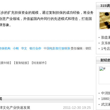
315
步的扩充担保资金的规模，通过复制担保的成功经验，将业务
创意产业领域，并借鉴国内外同行的先进模式和理念，打造国
牌形象。
胎盘
京东
担保机构
小刚
华文
银行合作
中国电影发行放映协
责任编辑：胡巨
1号
财经
我要纠错
】【
复制链接
】【
转发邮件
】
中消
188
闻
武汉
天津文化产业快速发展
2011-12-30 19:25