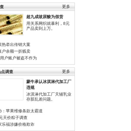
调查
更多
超九成玻尿酸为假货
用关系网织就暴利，8元
产品卖到上万。
素热牵出传销大案
账户余额一折贱卖
店用户账户被盗不作为
热点调查
更多
蒙牛承认冰淇淋代加工厂
违规
冰淇淋代加工厂天辅乳业
存脏乱差问题。
协：苹果维修条款太霸道
0元天价粽子调查
家乐福涉嫌价格欺诈