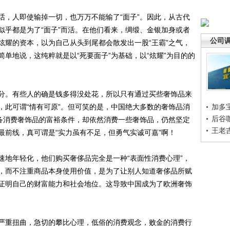
，人即使输掉一切，也万万不能输了“面子”。因此，从古代
似乎都是为了“面子”而活。在他们看来，绸缎、金银加身或者
公司
炫耀的资本，以为自己从头到尾都会散发出一股“王霸”之气，
单地说，这纯粹就是以“死要面子”为基础，以“炫耀”为目的的
。有些人的确是钱多得没处花，所以只有通过买些奢饰品来
，此可谓“情有可原”。但可笑的是，中国绝大多数的奢饰品消
加多
后谷
具备消费奢饰品的富裕条件，却依然消费一些奢饰品，仍然坚定
王老
最前线，真可谓是“实力虽有不足，但勇气实诚可嘉”啊！
地年轻化，他们购买奢侈品完全是一种“表面性消费心理”，
，而不注重商品本身使用价值，是为了让别人知道奢侈品所赋
证明自己的财富能力和社会地位。这导致中国成为了欧洲奢饰
重扭曲，急切的攀比心理，低俗的消费观念，败金的消费行