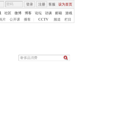
登录
注册
客服
设为首页
城
社区
微博
博客
论坛
访谈
邮箱
游戏
画片
公开课
播客
|
CCTV
频道
栏目