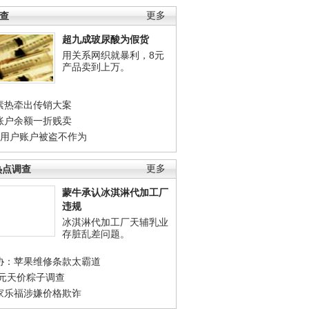
调查
更多
超九成玻尿酸为假货
用关系网织就暴利，8元
产品卖到上万。
素热牵出传销大案
账户余额一折贱卖
店用户账户被盗不作为
热点调查
更多
蒙牛承认冰淇淋代加工厂
违规
冰淇淋代加工厂天辅乳业
存脏乱差问题。
协：苹果维修条款太霸道
0元天价粽子调查
家乐福涉嫌价格欺诈