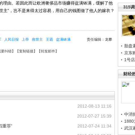
的理由。若因此而让欧洲奢侈品市场赚得盆满钵满，缓解了他
315
救世主”，岂不是来得太过容易，用自己的钱图做了他人的嫁衣？
军
人民日报
上帝
救世主
王霸
盆满钵满
责任编辑：龙攀
胎盘
我要纠错
】【
复制链接
】【
转发邮件
】
京东
1号
财经
2012-08-13 11:16
中消
2012-07-27 15:39
188
四重罪”
2012-07-24 11:34
武汉