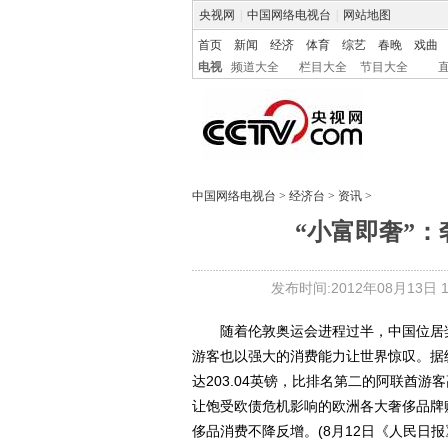
央视网
|
中国网络电视台
|
网站地图
首页
新闻
经济
体育
综艺
春晚
戏曲
电视
频道大全
栏目大全
节目大全
中国网络电视台
>
经济台
>
资讯
>
“小富即奢”
发布时间:2012年08月13日 17
随着伦敦奥运会进程过半，中国位居奖
游客也以强大的消费能力让世界惊叹。据
达203.04英镑，比排名第二的阿联酋
让饱受欧债危机影响的欧洲各大奢侈品牌
侈品消费不降反增。(8月12日《人民日报