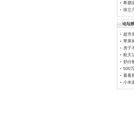
希腊
徐立
论坛
超市
苹果
房子
航天
炒白
50
看看
小米