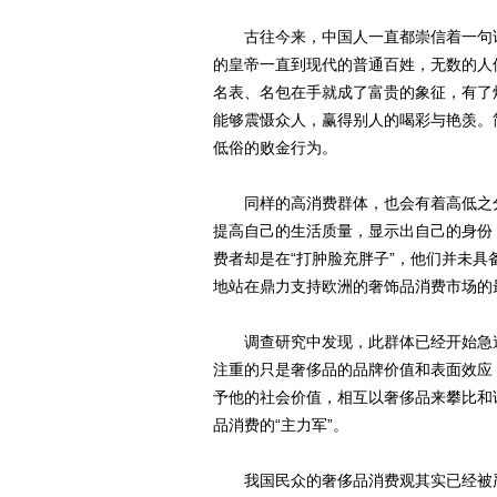
古往今来，中国人一直都崇信着一句话
的皇帝一直到现代的普通百姓，无数的人
名表、名包在手就成了富贵的象征，有了
能够震慑众人，赢得别人的喝彩与艳羡。简
低俗的败金行为。
同样的高消费群体，也会有着高低之分
提高自己的生活质量，显示出自己的身份
费者却是在“打肿脸充胖子”，他们并未
地站在鼎力支持欧洲的奢饰品消费市场的
调查研究中发现，此群体已经开始急速
注重的只是奢侈品的品牌价值和表面效应
予他的社会价值，相互以奢侈品来攀比和
品消费的“主力军”。
我国民众的奢侈品消费观其实已经被严