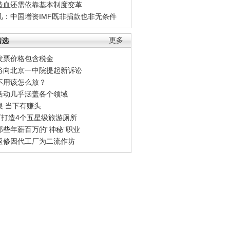
造血还需依靠基本制度变革
凡：中国增资IMF既非捐款也非无条件
精选
更多
发票价格包含税金
将向北京一中院提起新诉讼
不用该怎么放？
活动几乎涵盖各个领域
银 当下有赚头
0万打造4个五星级旅游厕所
那些年薪百万的“神秘”职业
返修因代工厂为二流作坊