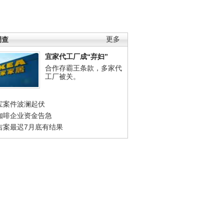
调查
更多
宜家代工厂成“弃妇”
合作存霸王条款，多家代
工厂被关。
宝案件波澜起伏
咖啡企业资金告急
吉案最迟7月底有结果