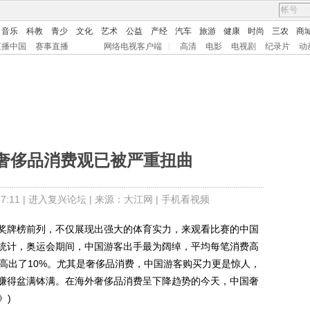
音乐
科教
青少
文化
艺术
公益
产经
汽车
旅游
健康
时尚
三农
商
直播中国
赛事直播
网络电视客户端
|
高清
电影
电视剧
纪录片
动
：奢侈品消费观已被严重扭曲
:11 |
进入复兴论坛
| 来源：大江网 |
手机看视频
牌榜前列，不仅展现出强大的体育实力，来观看比赛的中国
统计，奥运会期间，中国游客出手最为阔绰，平均每笔消费高
游客高出了10%。尤其是奢侈品消费，中国游客购买力更是惊人，
赚得盆满钵满。在海外奢侈品消费呈下降趋势的今天，中国奢
》)