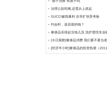
“面子消费”有面子吗
治理公款吃喝,还需从上抓起
GUCCI被指暴利 在华扩张受考验
约会时，该花谁的钱？
奢侈品买得起没地儿洗 洗护需找专业
[今日观察]奢侈品消费 我们要不要当老大
[经济半小时]奢侈品的投资热潮（2011