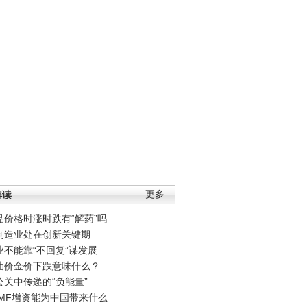
解读
更多
品价格时涨时跌有“解药”吗
制造业处在创新关键期
业不能靠“不回复”谋发展
油价金价下跌意味什么？
公关中传递的“负能量”
IMF增资能为中国带来什么