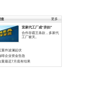
调查
更多
宜家代工厂成“弃妇”
合作存霸王条款，多家代
工厂被关。
宝案件波澜起伏
咖啡企业资金告急
吉案最迟7月底有结果