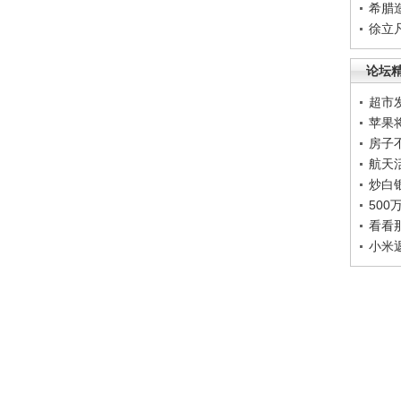
希腊
徐立
论坛
超市
苹果
房子
航天
炒白
50
看看
小米