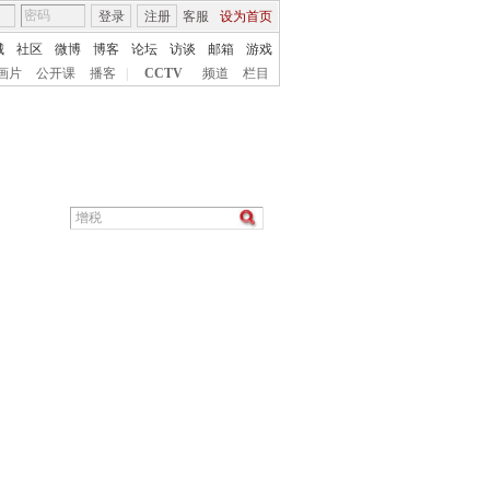
登录
注册
客服
设为首页
城
社区
微博
博客
论坛
访谈
邮箱
游戏
画片
公开课
播客
|
CCTV
频道
栏目