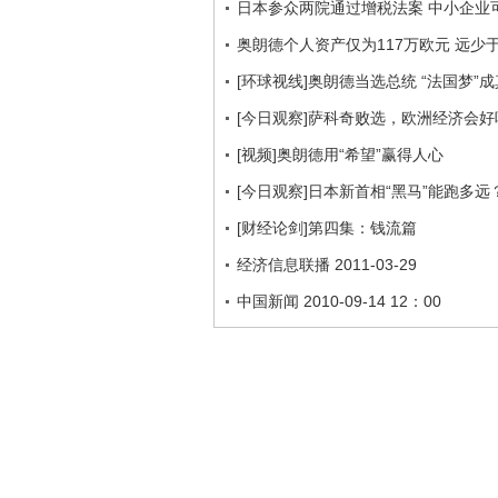
日本参众两院通过增税法案 中小企业
奥朗德个人资产仅为117万欧元 远少于
[环球视线]奥朗德当选总统 “法国梦”成真
[今日观察]萨科奇败选，欧洲经济会好吗？
[视频]奥朗德用“希望”赢得人心
[今日观察]日本新首相“黑马”能跑多远？（
[财经论剑]第四集：钱流篇
经济信息联播 2011-03-29
中国新闻 2010-09-14 12：00