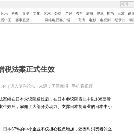
音乐
科教
青少
文化
艺术
公益
产经
汽车
旅游
健康
时尚
三农
商
直播中国
赛事直播
网络电视客户端
|
高清
电影
电视剧
纪录片
动
增税法案正式生效
44 |
进入复兴论坛
| 来源：国际商报 |
手机看视频
案继在日本众议院通过后，在日本参议院表决中以188票赞
案生效后，雇佣了大部分劳动力、支撑日本制造业的日本中小
日本67%的中小企业不仅担心税负增加，还因对消费者的立