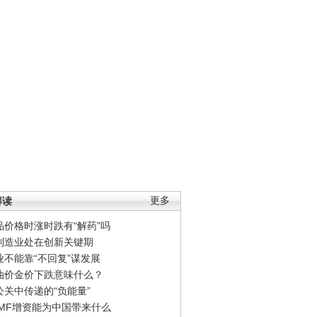
解读
更多
品价格时涨时跌有“解药”吗
制造业处在创新关键期
业不能靠“不回复”谋发展
油价金价下跌意味什么？
公关中传递的“负能量”
IMF增资能为中国带来什么