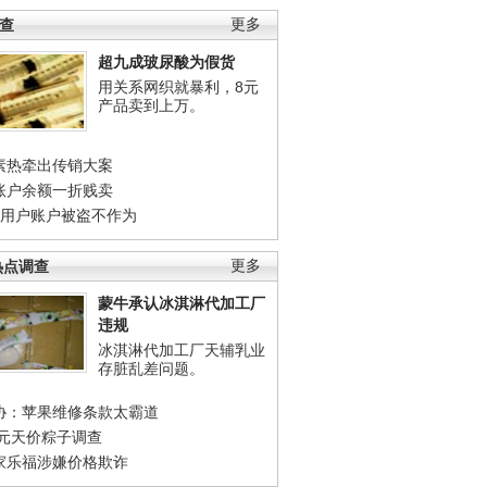
调查
更多
超九成玻尿酸为假货
用关系网织就暴利，8元
产品卖到上万。
素热牵出传销大案
账户余额一折贱卖
店用户账户被盗不作为
热点调查
更多
蒙牛承认冰淇淋代加工厂
违规
冰淇淋代加工厂天辅乳业
存脏乱差问题。
协：苹果维修条款太霸道
0元天价粽子调查
家乐福涉嫌价格欺诈