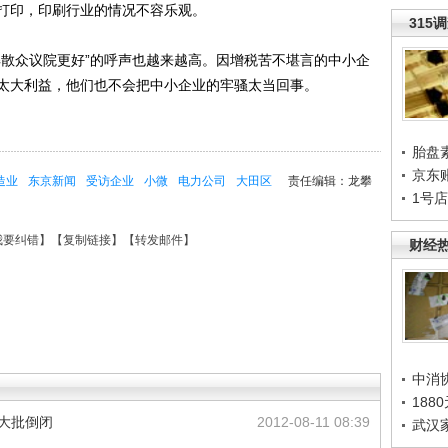
打印，印刷行业的情况不容乐观。
315
散众议院更好”的呼声也越来越高。因增税苦不堪言的中小企
太大利益，他们也不会把中小企业的牢骚太当回事。
胎盘
京东
造业
东京新闻
受访企业
小微
电力公司
大田区
责任编辑：龙攀
1号
我要纠错
】【
复制链接
】【
转发邮件
】
财经
中消
188
业大批倒闭
2012-08-11 08:39
武汉