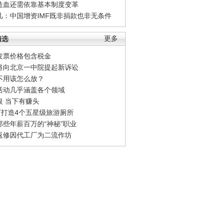
造血还需依靠基本制度变革
凡：中国增资IMF既非捐款也非无条件
精选
更多
发票价格包含税金
将向北京一中院提起新诉讼
不用该怎么放？
活动几乎涵盖各个领域
银 当下有赚头
0万打造4个五星级旅游厕所
那些年薪百万的“神秘”职业
返修因代工厂为二流作坊