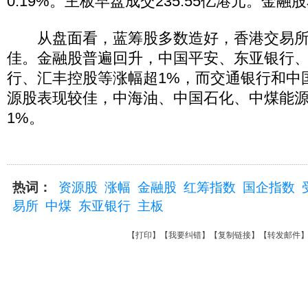
0.19%。主板早盘成交235.55亿港元。金
从盘面看，蓝筹股多数造好，香港交易所劲升
佳。金融股普遍回升，中国平安、东亚银行
行、汇丰控股等涨幅超1%，而交通银行和中
源股表现较佳，中海油、中国石化、中煤能
1%。
热词：
资源股
涨幅
金融股
红筹指数
国企指数
易所
中煤
东亚银行
主板
【
打印
】【
我要纠错
】【
复制链接
】【
转发邮件