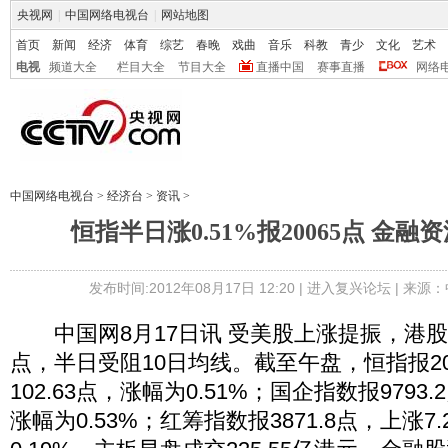
央视网
|
中国网络电视台
|
网站地图
首页
新闻
经济
体育
综艺
春晚
戏曲
音乐
科教
青少
文化
艺术
电视
频道大全
栏目大全
节目大全
直播中国
赛事直播
网络
中国网络电视台
>
经济台
>
资讯
>
恒指半日涨0.51%报20065点 金
发布时间:2012年08月17日 12:20 |
进入复兴论坛
| 来源：
中国网8月17日讯 受美股上涨提振，港股今
点，半日受阻10日均线。截至午盘，恒指报200
102.63点，涨幅为0.51%；国企指数报9793.
涨幅为0.53%；红筹指数报3871.8点，上涨7