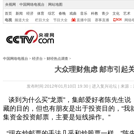
央视网
|
中国网络电视台
|
网站地图
首页
新闻
经济
体育
综艺
春晚
戏曲
音乐
科教
青少
文化
艺术
电视
频道大全
栏目大全
节目大全
直播中国
赛事直播
网络
中国网络电视台
>
经济台
>
财经热点调查
>
大众理财焦虑 邮市引起
发布时间:2012年01月10日 19:30 |
进入复兴论坛
| 来源：
谈到为什么买“龙票”，集邮爱好者陈先生说
藏的目的，但也有朋友是出于投资目的，“我
集资金投资邮票，主要是短线操作。”
“现在炒邮票的手法几乎和炒股票一样。”陈