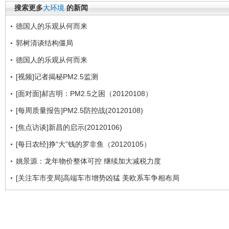
搜索更多
大环境
的新闻
德国人的乐观从何而来
郭树清谈结构僵局
德国人的乐观从何而来
[视频]记者揭秘PM2.5监测
[面对面]郝吉明：PM2.5之困（20120108）
[每周质量报告]PM2.5防控战(20120108)
[焦点访谈]新昌的启示(20120106)
[每日农经]挣“大”钱的罗非鱼（20120105）
姚景源：龙年物价整体可控 继续加大减税力度
[关注车市变局]高端车市增势凶猛 美欧系车争相布局