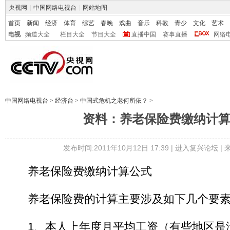
央视网
|
中国网络电视台
|
网站地图
首页
新闻
经济
体育
综艺
春晚
戏曲
音乐
科教
青少
文化
艺术
电视
频道大全
栏目大全
节目大全
直播中国
赛事直播
网络
中国网络电视台
>
经济台
>
中国式危机之老何所依？
>
资料：养老保险费缴纳计
发布时间:2011年10月12日 17:39 |
进入复兴论坛
|
养老保险费缴纳计算公式
养老保险费的计算主要涉及如下几个要素
1、本人上年度月平均工资（有些地区是