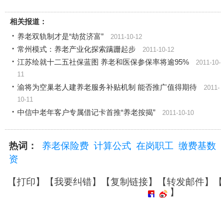
相关报道：
养老双轨制才是“劫贫济富”
2011-10-12
常州模式：养老产业化探索蹒跚起步
2011-10-12
江苏绘就十二五社保蓝图 养老和医保参保率将逾95%
2011-10-
11
渝将为空巢老人建养老服务补贴机制 能否推广值得期待
2011-
10-11
中信中老年客户专属借记卡首推“养老按揭”
2011-10-10
热词：
养老保险费
计算公式
在岗职工
缴费基数
资
【
打印
】【
我要纠错
】【
复制链接
】【
转发邮件
】
】