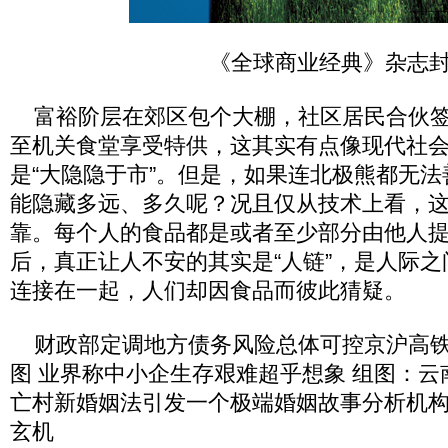
《全球商业经典》杂志
富裕阶层在郊区包个大棚，社区居民合伙签
至机关食堂享受特供，这其实有点像现代社会
是“大隐隐于市”。但是，如果连北极熊都无
能隐藏多远、多久呢？况且仅从技术上看，这
靠。每个人的食品都是或者至少部分由他人
后，真正让人不安的其实是“人链”，是人际
连接在一起，人们却因食品而彼此猜疑。
财政部定调地方债务风险总体可控京沪高铁
图 业界称中小企生存艰难超乎想象 组图：
亡村新婚姻法引发一个极端婚姻故事分析机构
玄机