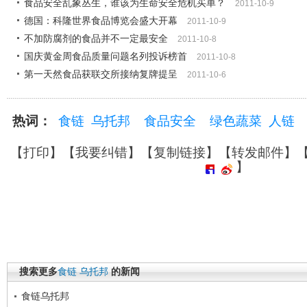
食品安全乱象丛生，谁该为生命安全危机买单？
2011-10-9
德国：科隆世界食品博览会盛大开幕
2011-10-9
不加防腐剂的食品并不一定最安全
2011-10-8
国庆黄金周食品质量问题名列投诉榜首
2011-10-8
第一天然食品获联交所接纳复牌提呈
2011-10-6
热词：
食链
乌托邦
食品安全
绿色蔬菜
人链
【
打印
】【
我要纠错
】【
复制链接
】【
转发邮件
】
】
搜索更多
食链
乌托邦
的新闻
食链乌托邦