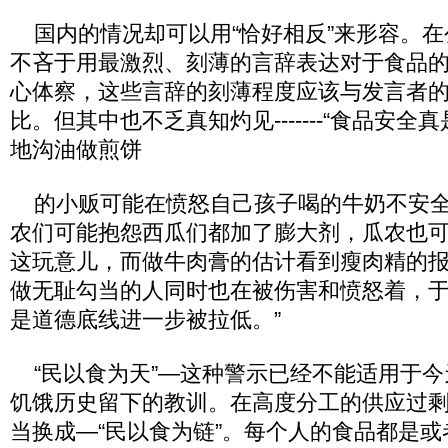
国内的情况却可以用“恰好相反”来形容。在
不吝于用最激烈、刻薄的言辞表达对于食品
心体察，这些言辞的刻薄程度应该与发言者
比。但其中也不乏真知灼见-------“食品安
地沟油做煎饼
的小贩可能在愤怒自己孩子喝的牛奶不安全
农们可能抱怨西瓜们都加了膨大剂，瓜农也
这玩意儿，而做牛肉膏的估计看到瘦肉精的
做无耻勾当的人同时也在被伤害和愤怒着，
是道德底线进一步被拉低。”
“民以食为天”—这种警示已经不能适用于今
饥饿历史留下的教训。在高度分工的供应过
当换成—“民以食为链”。每个人的食品都是