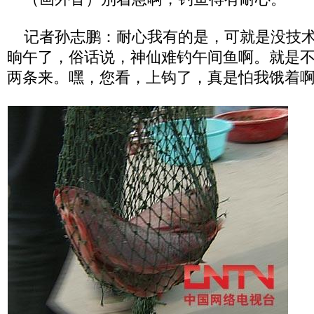
记者孙志鹏：耐心我有的是，可就是没技术
晌午了，俗话说，神仙难钓午间鱼啊。就是
两条来。嘿，您看，上钩了，真是怕我饿着