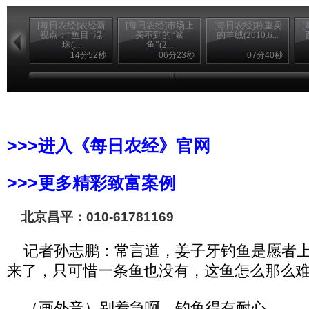
[每日农经]农经新
[每日农经]市场上
[每日农经]称重卖
视点：“鱼目”混
买不到的“鲨
的羊绒(2010.6...
珠(...
鱼”(2...
14分52秒
06分23秒
07分40秒
>>>进入《每日农经》官网
>>>更多精彩致富案例
北京昌平：010-61781169
记者孙志鹏：常言道，姜子牙钓鱼是愿者上
来了，只可惜一条鱼也没有，这鱼怎么那么
（画外音）别着急啊，钓鱼得有耐心。