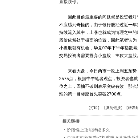
直接跌停。
因此目前最重要的问题就是投资者对于
不应感到奇怪的，由于银行股经过近一年
持续流入其中，上涨也就成为情理之中的
股价依然处于极高的位置，因此笔者认为
小盘股就有机会，毕竟07年下半年指数
交易投资者需要摒弃小盘股，主攻大盘股
来看大盘，今日两市一改上周五颓势，放
2575点，根据中午笔者观点，投资者也
位之上，回抽不破则表示突破有效，那么
涨的第一目标应首先突破2700点。
【
打印
】 【
复制链接
】【
转发
相关链接
阶段性上攻能持续多久
央行汇改新政造好权重股 A股强势反