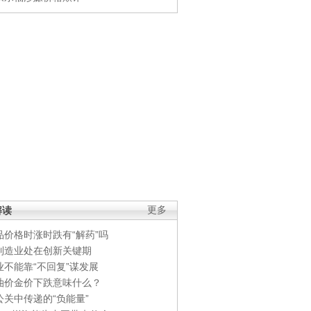
解读
更多
品价格时涨时跌有“解药”吗
制造业处在创新关键期
业不能靠“不回复”谋发展
油价金价下跌意味什么？
公关中传递的“负能量”