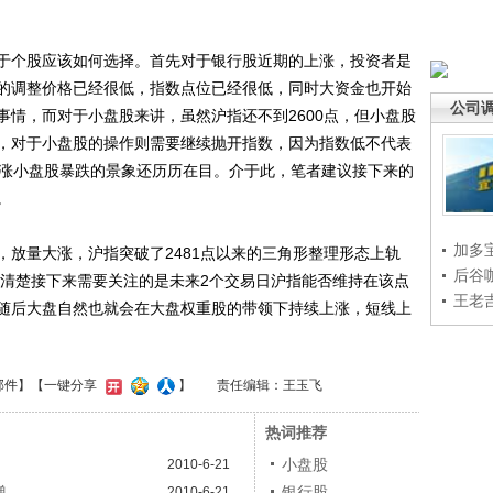
个股应该如何选择。首先对于银行股近期的上涨，投资者是
的调整价格已经很低，指数点位已经很低，同时大资金也开始
公司
事情，而对于小盘股来讲，虽然沪指还不到2600点，但小盘股
，对于小盘股的操作则需要继续抛开指数，因为指数低不代表
暴涨小盘股暴跌的景象还历历在目。介于此，笔者建议接下来的
。
加多
量大涨，沪指突破了2481点以来的三角形整理形态上轨
后谷
就清楚接下来需要关注的是未来2个交易日沪指能否维持在该点
王老
随后大盘自然也就会在大盘权重股的带领下持续上涨，短线上
邮件
】【一键分享
】
责任编辑：王玉飞
热词推荐
小盘股
2010-6-21
弹
银行股
2010-6-21