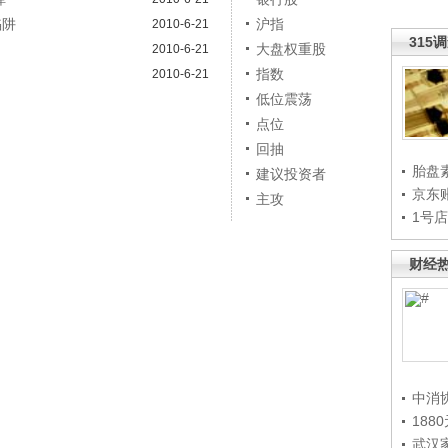
陷阱
沪指
2010-6-21
315
大盘权重股
2010-6-21
指数
2010-6-21
低位震荡
点位
回抽
胎盘
建议投资者
京东
主攻
1号
财经
中消
188
武汉