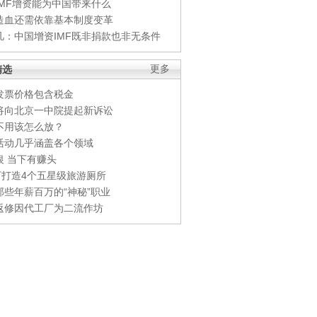
IMF增资能为中国带来什么
造血还需依靠基本制度变革
凡：中国增资IMF既非捐款也非无条件
精选
更多
发票价格包含税金
将向北京一中院提起新诉讼
不用该怎么放？
活动几乎涵盖各个领域
银 当下有赚头
0万打造4个五星级旅游厕所
那些年薪百万的“神秘”职业
返修因代工厂为二流作坊