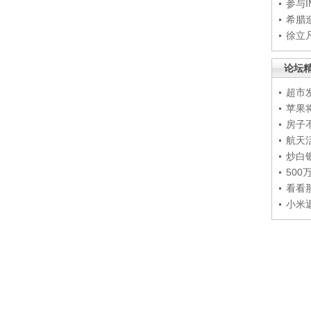
参与
希腊
徐立
论坛
超市
苹果
房子
航天
炒白
50
看看
小米