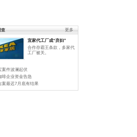
调查
更多
宜家代工厂成“弃妇”
合作存霸王条款，多家代
工厂被关。
宝案件波澜起伏
咖啡企业资金告急
吉案最迟7月底有结果