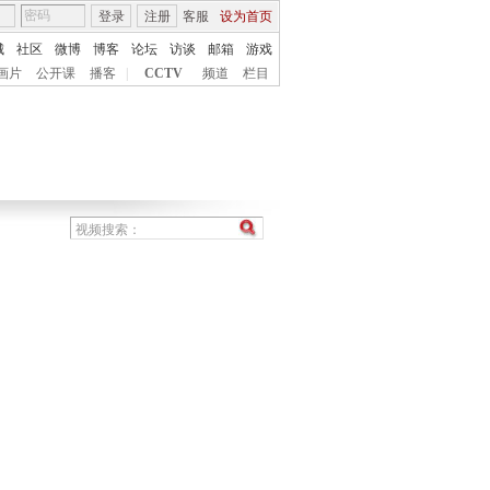
登录
注册
客服
设为首页
城
社区
微博
博客
论坛
访谈
邮箱
游戏
画片
公开课
播客
|
CCTV
频道
栏目