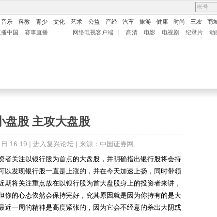
音乐
科教
青少
文化
艺术
公益
产经
汽车
旅游
健康
时尚
三农
商
直播中国
赛事直播
网络电视客户端
|
高清
电影
电视剧
纪录片
动
小盘股 主攻大盘股
 16:19 |
进入复兴论坛
| 来源：中国证券网
者关注以银行股为首点的大盘股，并明确指出银行股将会持
可以发现银行股一直是上涨的，并在今天加速上扬，同时带领
近期将关注重点放在以银行股为首大盘股身上的投资者来讲，
但你的心态依然会保持完好，究其原因就是因为你持有的是大
最近一周的精神是高度紧张的，因为它会不经意的杀出大阴或