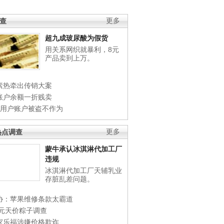
调查
更多
超九成玻尿酸为假货
用关系网织就暴利，8元
产品卖到上万。
素热牵出传销大案
账户余额一折贱卖
店用户账户被盗不作为
热点调查
更多
蒙牛承认冰淇淋代加工厂
违规
冰淇淋代加工厂天辅乳业
存脏乱差问题。
协：苹果维修条款太霸道
0元天价粽子调查
家乐福涉嫌价格欺诈