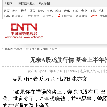
央视网
|
中国网络电视台
|
网站地图
首页
新闻
经济
体育
综艺
春晚
戏曲
音乐
科教
青少
文化
艺术
电视
频道大全
栏目大全
节目大全
直播中国
赛事直播
网络
中国网络电视台
>
经济台
>
图文频道
>
股市
>
无奈A股鸡肋行情 基金上半年
发布时间:2010年07月01日 09:06 |
进入复兴论坛
| 
⊙见习记者 巩万龙 ○编辑 张亦文
“如果你在错误的路上，奔跑也没有用”巴
聋。世道变了，基金想赚钱，并非易事，曾
的在错误的路上奔跑。