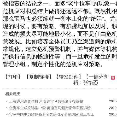
被指责的结论之一。面多“老牛拉车”的现象
危机应对和总结上做得还远远不够。既然扎
那么宝马也必须练就一套本土化的“绝活”。
现的时候，要有策略、有步骤地加以及时、
造成的损失尽可能地最小化，而不是任由危
意发展。比如培养全体员工乃至渠道商的危
常规化，建立危机预警机制，并与媒体等机
流保持信息的畅通性等，而一旦危机发生的
管理小组，制定个性化的危机应对策略。
【
打印
】 【
复制链接
】【
转发邮件
】【一键分享
辑：张恪忞
相关链接
上海通用遭集体投诉 奥迪宝马领衔豪车投诉榜
2010
合资车企成投诉集中营 奥迪宝马领衔豪华车投诉榜
2010
宝马中国主力经销商燕宝欠薪引发劳资纠纷 员工罢工
2010