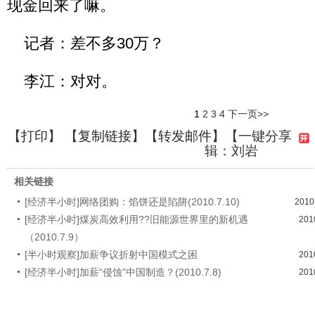
现金回来了嘛。
记者：差不多30万？
李江：对对。
1
2
3
4
下一页>>
【
打印
】 【
复制链接
】【
转发邮件
】
【一键分享
辑：刘岩
相关链接
[经济半小时]网络团购：馅饼还是陷阱(2010.7.10)
2010
[经济半小时]煤炭高效利用??旧能源世界里的新机遇
201
（2010.7.9）
[半小时观察]加薪争议折射中国模式之困
201
[经济半小时]加薪“侵蚀”中国制造？(2010.7.8)
201