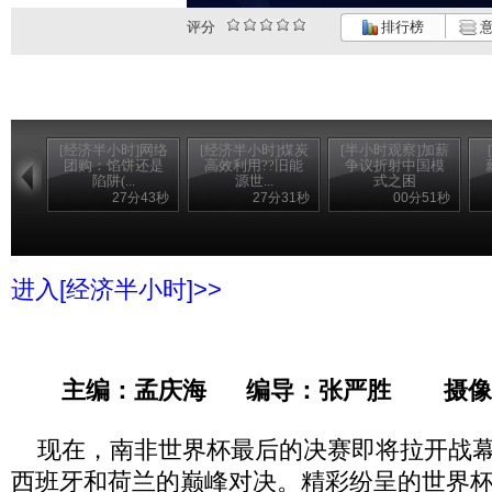
评分
排行榜
意
[经济半小时]网络
[经济半小时]煤炭
[半小时观察]加薪
团购：馅饼还是
高效利用??旧能
争议折射中国模
陷阱(...
源世...
式之困
27分43秒
27分31秒
00分51秒
进入[经济半小时]>>
主编：孟庆海 编导：张严胜 摄像
现在，南非世界杯最后的决赛即将拉开战幕
西班牙和荷兰的巅峰对决。精彩纷呈的世界