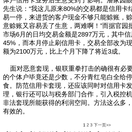
体户信用卡业务后生意受到了影响。潘家园
先生说：“我这儿原来80%的交易都是信用卡
易一停，来进货的客户现金不够只能赊账，
意赊账又容易丢了生意，两难啊！”而据官园
市场6月的日均交易金额是2897万元，其中
45%，而本月停止刷信用卡，交易全部改为
额为2100万元，比上个月下降了将近3成。
面对恶意套现，银联重拳打击的确很有必要
的个体户毕竟还是少数，不分青红皂白全给
食。防范信用卡套现，还应该同时对信用卡
理，银行还可以与税务部门合作，引入税控
非法套现所能获得的利润空间。方法这么多
有效的。
1
2
3
下一页>>