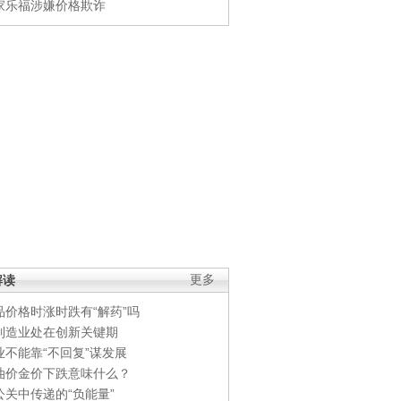
家乐福涉嫌价格欺诈
解读
更多
品价格时涨时跌有“解药”吗
制造业处在创新关键期
业不能靠“不回复”谋发展
油价金价下跌意味什么？
公关中传递的“负能量”