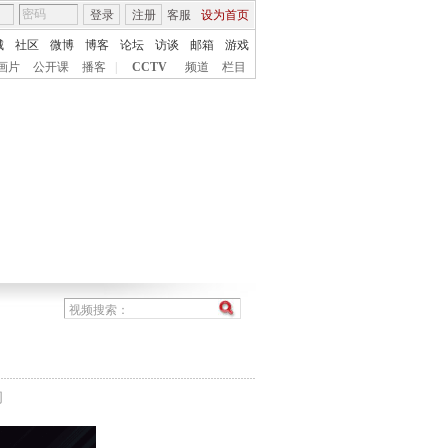
登录
注册
客服
设为首页
城
社区
微博
博客
论坛
访谈
邮箱
游戏
画片
公开课
播客
|
CCTV
频道
栏目
间