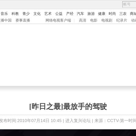
音乐
科教
青少
文化
艺术
公益
产经
汽车
旅游
健康
时尚
三农
商
直播中国
赛事直播
网络电视客户端
|
高清
电影
电视剧
纪录片
动
[昨日之最]最放手的驾驶
发布时间:2010年07月14日 10:45 |
进入复兴论坛
| 来源：CCTV-第一时