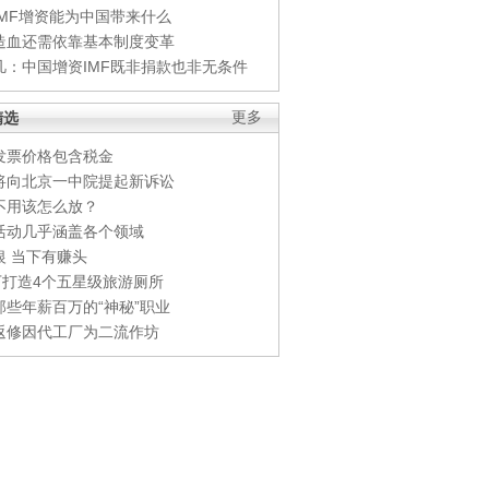
IMF增资能为中国带来什么
造血还需依靠基本制度变革
凡：中国增资IMF既非捐款也非无条件
精选
更多
发票价格包含税金
将向北京一中院提起新诉讼
不用该怎么放？
活动几乎涵盖各个领域
银 当下有赚头
0万打造4个五星级旅游厕所
那些年薪百万的“神秘”职业
返修因代工厂为二流作坊