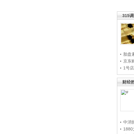
315
胎盘
京东
1号
财经
中消
188