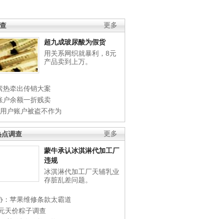
调查
更多
超九成玻尿酸为假货
用关系网织就暴利，8元
产品卖到上万。
素热牵出传销大案
账户余额一折贱卖
店用户账户被盗不作为
热点调查
更多
蒙牛承认冰淇淋代加工厂
违规
冰淇淋代加工厂天辅乳业
存脏乱差问题。
协：苹果维修条款太霸道
0元天价粽子调查