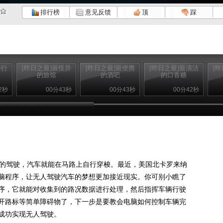
排行榜
意见反馈
顶
踩
善行
[昨日之最]最怪异
[昨日之最]最便携
[昨日之最]最清洁
[
的旅馆
的酒吧
的口香糖
2秒
00分43秒
00分43秒
00分42秒
的驾驶，汽车就能在马路上自行穿梭。最近，美国北卡罗来纳
脑程序，让无人驾驶汽车的梦想更加接近现实。你可别小瞧了
序，它就能对收集到的路况数据进行处理，然后指挥车辆行驶
开路标等简单障碍物了，下一步是要教会电脑如何控制车辆完
成功实现无人驾驶。