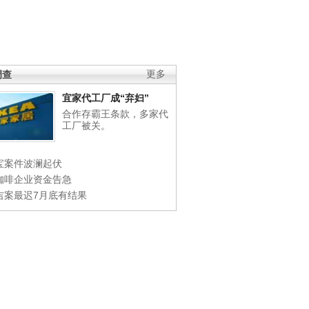
调查
更多
宜家代工厂成“弃妇”
合作存霸王条款，多家代
工厂被关。
宝案件波澜起伏
咖啡企业资金告急
吉案最迟7月底有结果