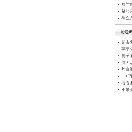
参与
希腊
徐立
论坛
超市
苹果
房子
航天
炒白
50
看看
小米