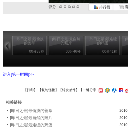
评分
排行榜
意
[昨日之最]最偷摸
[昨日之最]最自然
[昨日之最]最难缠
的善举
的照片
的鸡蛋
00分38秒
00分46秒
00分41秒
进入[第一时间]>>
【
打印
】 【
复制链接
】【
转发邮件
】
【一键分享
相关链接
[昨日之最]最偷摸的善举
2010
[昨日之最]最自然的照片
2010
[昨日之最]最难缠的鸡蛋
2010