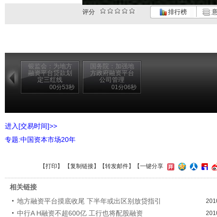
评分
排行榜
意
银监会：为地方
国务院：加强地
融资平台贷款划
方政府融资平台
定三红线
公司管理
00分53秒
01分06秒
进入[交易时间]>>
专题:中国资本市场20年
【
打印
】 【
复制链接
】【
转发邮件
】
【一键分享
相关链接
地方融资平台摸底收尾 下半年或出区别放贷指引
201
中行A H融资不超600亿 工行也将配股融资
201