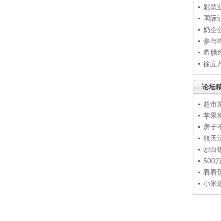
彩票
国际
奶企
参与
希腊
徐立
论坛
超市
苹果
房子
航天
炒白
50
看看
小米