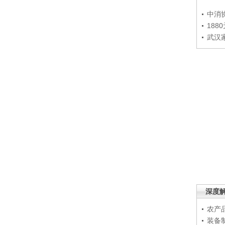
中消
188
武汉
深度
农产
装备