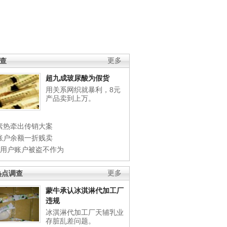
调查
更多
超九成玻尿酸为假货
用关系网织就暴利，8元
产品卖到上万。
素热牵出传销大案
账户余额一折贱卖
店用户账户被盗不作为
热点调查
更多
蒙牛承认冰淇淋代加工厂
违规
冰淇淋代加工厂天辅乳业
存脏乱差问题。