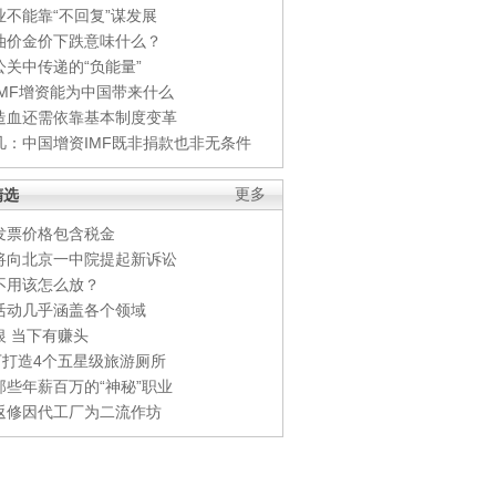
业不能靠“不回复”谋发展
油价金价下跌意味什么？
公关中传递的“负能量”
IMF增资能为中国带来什么
造血还需依靠基本制度变革
凡：中国增资IMF既非捐款也非无条件
精选
更多
发票价格包含税金
将向北京一中院提起新诉讼
不用该怎么放？
活动几乎涵盖各个领域
银 当下有赚头
0万打造4个五星级旅游厕所
那些年薪百万的“神秘”职业
返修因代工厂为二流作坊