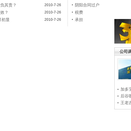
谁负其责？
阴阳合同过户
2010-7-26
有效？
税费
2010-7-26
果初显
承担
2010-7-26
公司
加多
后谷
王老