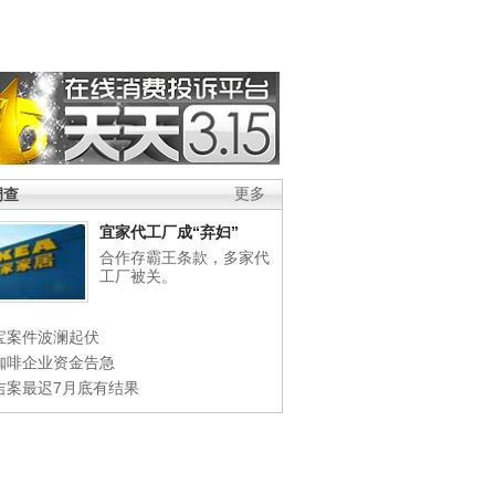
调查
更多
宜家代工厂成“弃妇”
合作存霸王条款，多家代
工厂被关。
宝案件波澜起伏
咖啡企业资金告急
吉案最迟7月底有结果