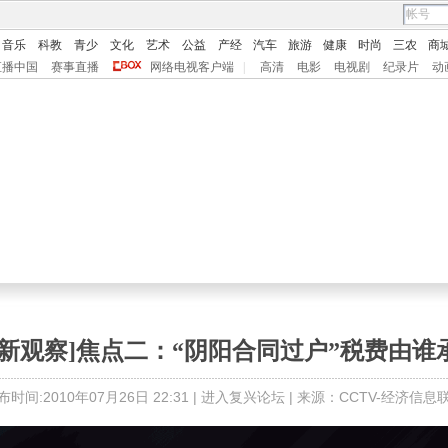
音乐
科教
青少
文化
艺术
公益
产经
汽车
旅游
健康
时尚
三农
商
直播中国
赛事直播
网络电视客户端
|
高清
电影
电视剧
纪录片
动
市新观察]焦点二：“阴阳合同过户”税费由谁
布时间:2010年07月26日 22:31 |
进入复兴论坛
| 来源：CCTV-经济信息