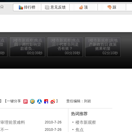
排行榜
意见反馈
顶
踩
焦点
[楼市新观察]焦点
[楼市新观察]焦点
[楼市新观察]房地
偿
四：调控影响贷
三：代签合同是
产新政百日 政策
款谁负...
否有效？
效果初显
8秒
00分39秒
00分39秒
02分10秒
】
【一键分享
】
责任编辑：刘岩
热词推荐
集审理前景难料
楼市新观察
2010-7-26
准不一
焦点
2010-7-26