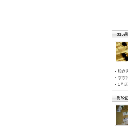
315
胎盘
京东
1号
财经