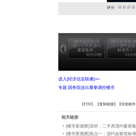
评分
[楼市新观察]深
[楼市新观察]
圳：二手房违约
一：违约金赔
案密集审...
标准不一
03分10秒
01分4
进入[经济信息联播]>>
专题:国务院连出重拳调控楼市
【
打印
】 【
复制链接
】【
转发邮件
相关链接
[楼市新观察]深圳：二手房违约案密
[楼市新观察]焦点一：违约金赔偿标