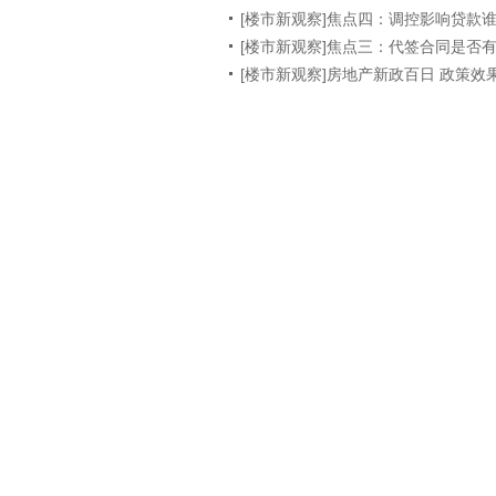
[楼市新观察]焦点四：调控影响贷款
[楼市新观察]焦点三：代签合同是否
[楼市新观察]房地产新政百日 政策效