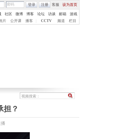
登录
注册
客服
设为首页
城
社区
微博
博客
论坛
访谈
邮箱
游戏
画片
公开课
播客
|
CCTV
频道
栏目
承担？
联播