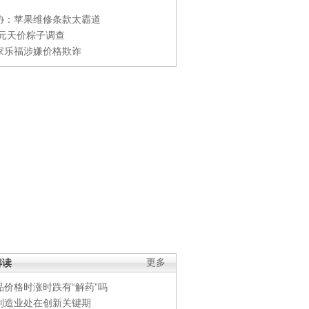
协：苹果维修条款太霸道
0元天价粽子调查
家乐福涉嫌价格欺诈
解读
更多
品价格时涨时跌有“解药”吗
制造业处在创新关键期