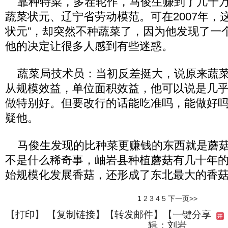
靠种特菜，多茬轮作，马俊生赚到了几十万
蔬菜状元、辽宁省劳动模范。可在2007年，
状元”，却突然不种蔬菜了，因为他发现了一
他的决定让很多人感到有些迷惑。
蔬菜局技术员：当初反差挺大，说原来蔬菜
从规模效益，单位面积效益，他可以说是几
做特别好。但要改行的话能吃准吗，能做好
疑他。
马俊生发现的比种菜更赚钱的东西就是蘑菇
不是什么稀奇事，岫岩县种植蘑菇有几十年的历
始规模化发展香菇，还形成了东北最大的香
1
2
3
4
5
下一页>>
【
打印
】 【
复制链接
】【
转发邮件
】
【一键分享
辑：刘岩