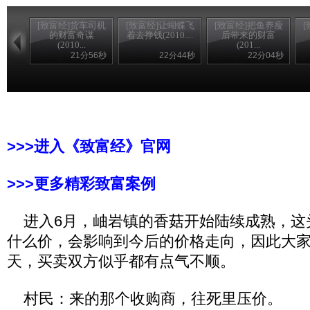
[致富经]货车司机
[致富经]让蝴蝶飞
[致富经]把鱼养瘦
的财富奇谋
着去挣钱(2010....
后带来的财富
(2010...
(201...
21分56秒
22分44秒
22分04秒
>>>进入《致富经》官网
>>>更多精彩致富案例
进入6月，岫岩镇的香菇开始陆续成熟，这
什么价，会影响到今后的价格走向，因此大
天，买卖双方似乎都有点气不顺。
村民：来的那个收购商，往死里压价。