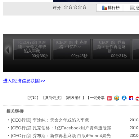
评分
排行榜
意
[CEO行踪] 李途
[CEO行踪] 扎克伯
[CEO行踪] 乔布
纯：天命之年或
格：1亿Face...
斯：新作再惹麻
陷入牢狱
烦 ...
00分39秒
00分45秒
00分31秒
进入[经济信息联播]>>
【
打印
】 【
复制链接
】【
转发邮件
】
【一键分享
相关链接
[CEO行踪] 李途纯：天命之年或陷入牢狱
2010
[CEO行踪] 扎克伯格：1亿Facebook用户资料遭泄露
2010
[CEO行踪] 乔布斯：新作再惹麻烦 白版iPhone4漏光
2010