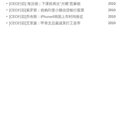
[CEO行踪] 海沃德：下课前再次“大嘴”惹麻烦
2010
[CEO行踪]索罗斯：抢购印度小额信贷银行股票
2010
[CEO行踪]乔布斯：iPhone4韩国上市时间推迟
2010
[CEO行踪]艾里森：甲骨文总裁成美打工皇帝
2010