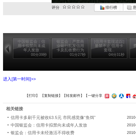
评分
排行榜
意
中国银监会：信
银监会：严禁商
[信用卡套现追踪]
用卡拟禁向未成
业银行乱发信用
屡禁不止 信用卡
年人发放
卡及乱收费行为
套现...
00分39秒
01分27秒
04分31秒
进入[第一时间]>>
【
打印
】 【
复制链接
】【
转发邮件
】
【一键分享
相关链接
信用卡多刷千元被收63.5元 市民感觉像“鱼饵”
2010
中国银监会：信用卡拟禁向未成年人发放
2010
银监会：信用卡未经激活不得收费
2010