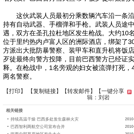
这伙武装人员最初分乘数辆汽车沿一条沿
持有自动武器、手榴弹和手枪。武装人员途
遇，双方在圣孔拉杜地区发生枪战。大约10
位于里约热内卢富人区的洲际酒店，绑架了3
方派出大批防暴警察、装甲车和直升机将饭
歹徒最终向警方投降，目前巴西警方已经证
释。在枪战中，1名旁观的妇女被流弹打死，
两名警察。
【
打印
】 【
复制链接
】【
转发邮件
】
【一键分享
辑：刘岩
相关链接
持续高温干燥 巴西多处发生森林火灾
2010
巴西智利两航空公司宣布合并
2010
巴西中部草原地区发生大火
2010