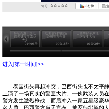
评分
排行榜
意
持续高温干燥 巴
巴西智利两航空
巴西中部草原地
西多处发生森林
公司宣布合并
区发生大火
火灾
01分06秒
00分15秒
01分00秒
进入[第一时间]>>
泰国街头再起冲突，巴西街头也不太平静。
上演了一场真实的警匪大片。一伙武装人员
警方发生激烈枪战，而后冲入一家五星级豪华
名人质。巴西警方当天宣布，被歹徒绑架的