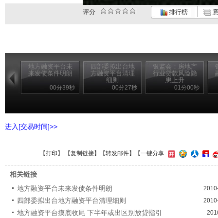
评分
排行榜
意
地方融资平台未
四部委拟出台地
银监会：房地产
来发债条件明朗
方融资平台清理
行业贷款风险隐
细则
患上升
00分39秒
00分27秒
01分00秒
进入[交易时间]>>
【
打印
】 【
复制链接
】【
转发邮件
】
【一键分享
相关链接
地方融资平台未来发债条件明朗
2010
四部委拟出台地方融资平台清理细则
2010
地方融资平台摸底收尾 下半年或出区别放贷指引
201