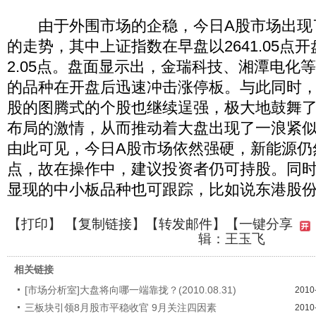
由于外围市场的企稳，今日A股市场出现
的走势，其中上证指数在早盘以2641.05点
2.05点。盘面显示出，金瑞科技、湘潭电化
的品种在开盘后迅速冲击涨停板。与此同时
股的图腾式的个股也继续逞强，极大地鼓舞
布局的激情，从而推动着大盘出现了一浪紧
由此可见，今日A股市场依然强硬，新能源仍
点，故在操作中，建议投资者仍可持股。同
显现的中小板品种也可跟踪，比如说东港股
【
打印
】 【
复制链接
】【
转发邮件
】
【一键分享
辑：王玉飞
相关链接
[市场分析室]大盘将向哪一端靠拢？(2010.08.31)
2010
三板块引领8月股市平稳收官 9月关注四因素
2010