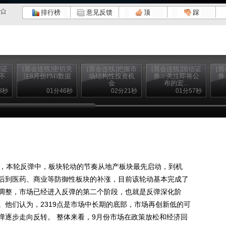
排行榜
意见反馈
顶
踩
信证
[晨会连线]密切关
[晨会连线]把握市
[晨会连线]国信证
[
不
注8月份PMI数据
场结构性投资机
券：关注即将公
券
会
布的宏...
8秒
01分46秒
02分21秒
01分57秒
，本轮反弹中，板块轮动的节奏从地产板块最先启动，到机
后到医药、商业等防御性板块的补涨，目前该轮动基本完成了
调整，市场已经进入反弹的第二个阶段，也就是反弹深化阶
。他们认为，2319点是市场中长期的底部，市场再创新低的可
弹逐步走向反转。 整体来看，9月份市场在政策放松和经济回