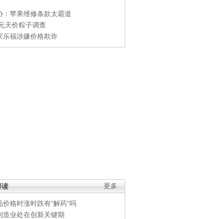
协：苹果维修条款太霸道
0元天价粽子调查
家乐福涉嫌价格欺诈
解读
更多
品价格时涨时跌有“解药”吗
制造业处在创新关键期