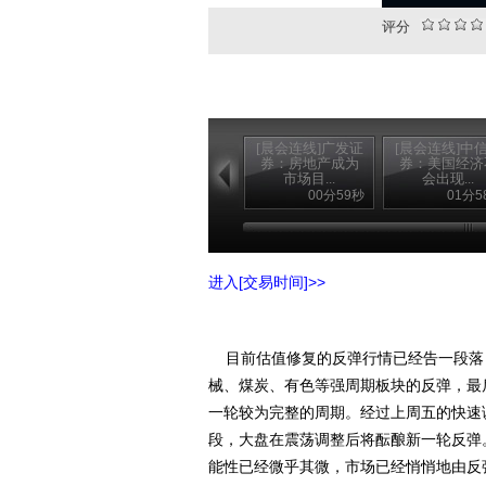
评分
[晨会连线]广发证
[晨会连线]中
券：房地产成为
券：美国经济
市场目...
会出现...
00分59秒
01分5
进入[交易时间]>>
目前估值修复的反弹行情已经告一段落
械、煤炭、有色等强周期板块的反弹，最
一轮较为完整的周期。经过上周五的快速
段，大盘在震荡调整后将酝酿新一轮反弹
能性已经微乎其微，市场已经悄悄地由反