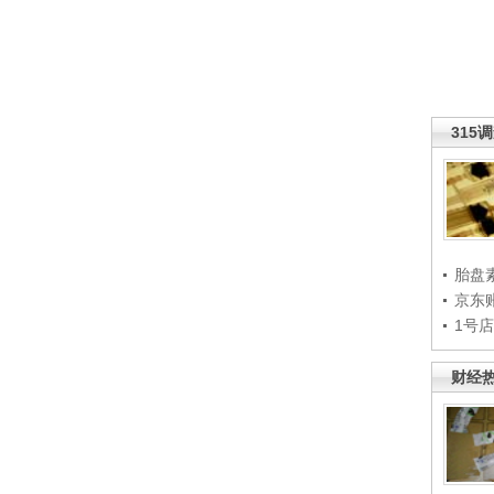
315
胎盘
京东
1号
财经