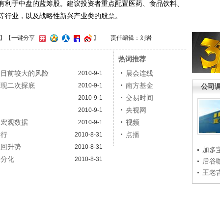
有利于中盘的蓝筹股。建议投资者重点配置医药、食品饮料、
等行业，以及战略性新兴产业类的股票。
】
【一键分享
】
责任编辑：刘岩
热词推荐
场目前较大的风险
晨会连线
2010-9-1
出现二次探底
南方基金
2010-9-1
公司
交易时间
2010-9-1
央视网
2010-9-1
的宏观数据
视频
2010-9-1
运行
点播
2010-8-31
重回升势
2010-8-31
加多
大分化
2010-8-31
后谷
王老