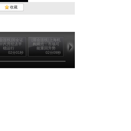
收藏
晨会连线]国金证
[晨会连线]上海机
[晨会连线]金元证
：八月经济平
构观点：市场可
券：后市个股将
稳运行
能重回升势
加大分化
02分01秒
02分09秒
00分40秒