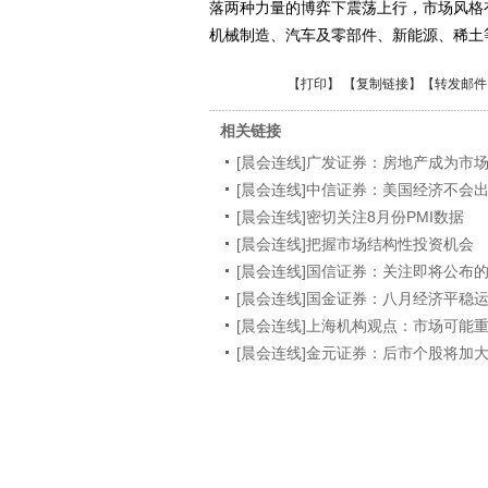
落两种力量的博弈下震荡上行，市场风格
机械制造、汽车及零部件、新能源、稀土
【
打印
】 【
复制链接
】【
转发邮件
相关链接
[晨会连线]广发证券：房地产成为市
[晨会连线]中信证券：美国经济不会
[晨会连线]密切关注8月份PMI数据
[晨会连线]把握市场结构性投资机会
[晨会连线]国信证券：关注即将公布
[晨会连线]国金证券：八月经济平稳
[晨会连线]上海机构观点：市场可能
[晨会连线]金元证券：后市个股将加