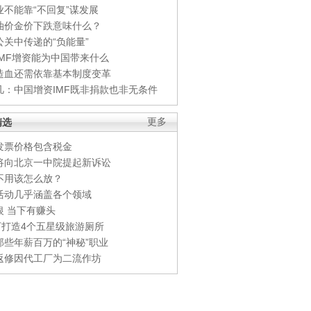
业不能靠“不回复”谋发展
油价金价下跌意味什么？
公关中传递的“负能量”
IMF增资能为中国带来什么
造血还需依靠基本制度变革
凡：中国增资IMF既非捐款也非无条件
精选
更多
发票价格包含税金
将向北京一中院提起新诉讼
不用该怎么放？
活动几乎涵盖各个领域
银 当下有赚头
0万打造4个五星级旅游厕所
那些年薪百万的“神秘”职业
返修因代工厂为二流作坊