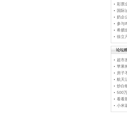
彩票
国际
奶企
参与
希腊
徐立
论坛
超市
苹果
房子
航天
炒白
50
看看
小米