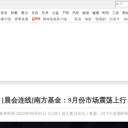
音乐
科教
青少
文化
艺术
公益
产经
汽车
旅游
健康
时尚
三农
商
直播中国
赛事直播
网络电视客户端
|
高清
电影
电视剧
纪录片
动
[晨会连线]南方基金：9月份市场震荡上行
发布时间:2010年09月01日 11:06 |
进入复兴论坛
| 来源：CCTV-交易时