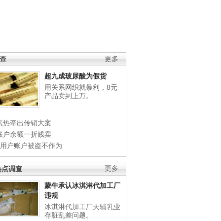
调查
更多
超九成玻尿酸为假货
用关系网织就暴利，8元
产品卖到上万。
素热牵出传销大案
账户余额一折贱卖
店用户账户被盗不作为
热点调查
更多
蒙牛承认冰淇淋代加工厂
违规
冰淇淋代加工厂天辅乳业
存脏乱差问题。