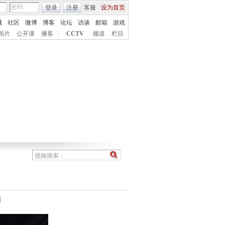
登录
注册
客服
设为首页
城
社区
微博
博客
论坛
访谈
邮箱
游戏
画片
公开课
播客
|
CCTV
频道
栏目
间