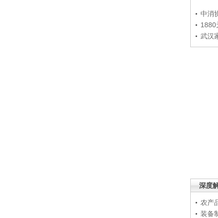
中消
188
武汉
深度
农产
装备