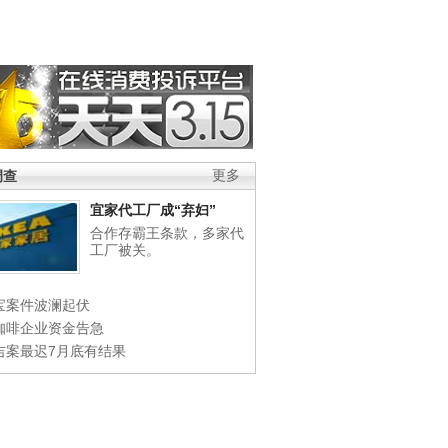
调查
更多
宜家代工厂成“弃妇”
合作存霸王条款，多家代
工厂被关。
宝案件波澜起伏
咖啡企业资金告急
吉案最迟7月底有结果