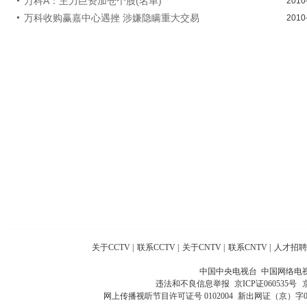
万科A：主力巨资加仓个股(名单)
2010
万科收购赢嘉中心遇挫 涉嫌隐瞒重大交易
2010
关于CCTV
|
联系CCTV
|
关于CNTV
|
联系CNTV
|
人才招聘
中国中央电视台 中国网络电
违法和不良信息举报
京ICP证060535号
网上传播视听节目许可证号 0102004
新出网证（京）字0