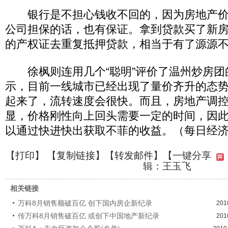
银行是不担心钱收不回的，因为房地产价
公司担保的话，也有保证。拿到贷款买了新
的产权证去重复抵押贷款，相当于有了源源不
徐枫则连用几个“聪明”评价了温州炒房团
示，目前一线城市已经出现了量价齐升的态
起来了，流转速度会很快。而且，房地产调
显，价格刚性向上回头需要一定的时间，因
以通过快进快出获取不菲的收益。（每日经济
【
打印
】 【
复制链接
】【
转发邮件
】
【一键分享
辑：王玉飞
相关链接
万科8月销售额破百亿 创下国内房企新纪录
201
传万科8月销售破百亿 或创下中国地产新纪录
201