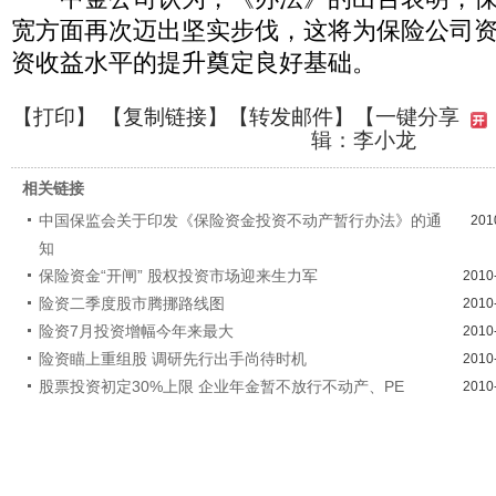
宽方面再次迈出坚实步伐，这将为保险公司
资收益水平的提升奠定良好基础。
【
打印
】 【
复制链接
】【
转发邮件
】
【一键分享
辑：李小龙
相关链接
中国保监会关于印发《保险资金投资不动产暂行办法》的通
201
知
保险资金“开闸” 股权投资市场迎来生力军
2010
险资二季度股市腾挪路线图
2010
险资7月投资增幅今年来最大
2010
险资瞄上重组股 调研先行出手尚待时机
2010
股票投资初定30%上限 企业年金暂不放行不动产、PE
2010