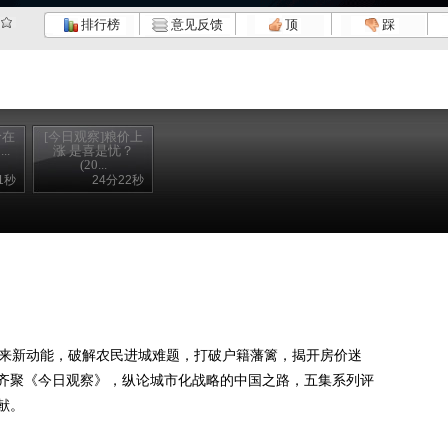
排行榜
意见反馈
顶
踩
价在
[今日观察]粮价上
..
涨 是喜是忧？
(20...
1秒
24分22秒
来新动能，破解农民进城难题，打破户籍藩篱，揭开房价迷
齐聚《今日观察》，纵论城市化战略的中国之路，五集系列评
献。