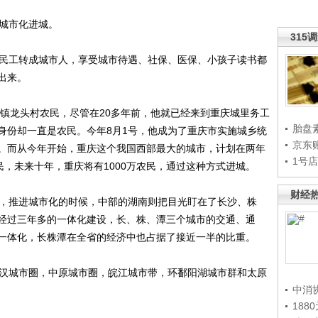
城市化进城。
315
民工转成城市人，享受城市待遇、社保、医保、小孩子读书都
出来。
镇龙头村农民，尽管在20多年前，他就已经来到重庆城里务工
胎盘
身份却一直是农民。今年8月1号，他成为了重庆市实施城乡统
京东
。而从今年开始，重庆这个我国西部最大的城市，计划在两年
1号
民，未来十年，重庆将有1000万农民，通过这种方式进城。
财经
，推进城市化的时候，中部的湖南则把目光盯在了长沙、株
经过三年多的一体化建设，长、株、潭三个城市的交通、通
一体化，长株潭在全省的经济中也占据了接近一半的比重。
汉城市圈，中原城市圈，皖江城市带，环鄱阳湖城市群和太原
中消
188