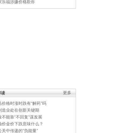
家乐福涉嫌价格欺诈
解读
更多
品价格时涨时跌有“解药”吗
制造业处在创新关键期
业不能靠“不回复”谋发展
油价金价下跌意味什么？
公关中传递的“负能量”