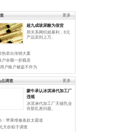
调查
更多
超九成玻尿酸为假货
用关系网织就暴利，8元
产品卖到上万。
素热牵出传销大案
账户余额一折贱卖
店用户账户被盗不作为
热点调查
更多
蒙牛承认冰淇淋代加工厂
违规
冰淇淋代加工厂天辅乳业
存脏乱差问题。
协：苹果维修条款太霸道
0元天价粽子调查