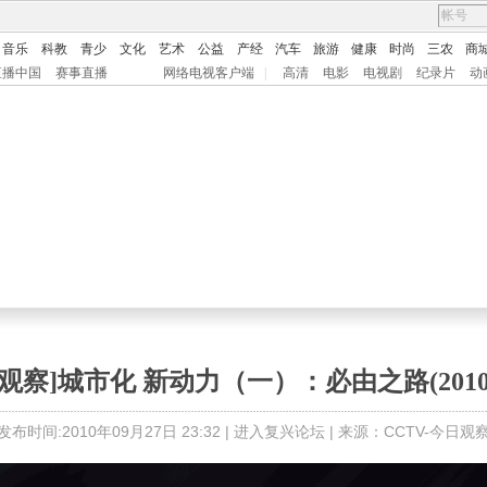
音乐
科教
青少
文化
艺术
公益
产经
汽车
旅游
健康
时尚
三农
商
直播中国
赛事直播
网络电视客户端
|
高清
电影
电视剧
纪录片
动
观察]城市化 新动力（一）：必由之路(2010.9
发布时间:2010年09月27日 23:32 |
进入复兴论坛
| 来源：CCTV-今日观