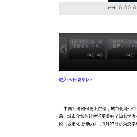
评分
[今日观察]金九银
[今日观察]房
十看楼市(2010....
反弹？(2010.0.
24分16秒
24分1
进入[今日观察]>>
中国经济如何更上层楼，城市化能否带
局，城市化如何让生活更美好？知名学者
论《城市化 新动力》，9月27日起为您奉