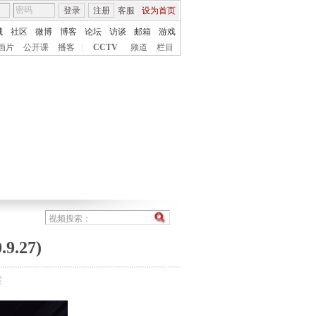
登录
注册
客服
设为首页
城
社区
微博
博客
论坛
访谈
邮箱
游戏
画片
公开课
播客
|
CCTV
频道
栏目
.27)
察