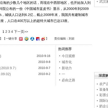
武汉
沿海的少数几个地区的话，而现在中西部地区，也开始加入到
院公布的一份《中国城市蓝皮书》显示，从2000年到2009
6%，城镇人口达到6.2亿，截止2008年末，我国共有建制城市
2座，人口在400万以上的超特大城市已达13座。
1
2
3
4
下一页>>
】
【一键分享
】
责任编辑：刘岩
热词推荐
)
今日观察
2010-9-16
城市化
2010-9-8
10.9.7）
新动力
2010-9-7
9.02)
一
2010-9-2
深度
必由之路
农产
装备
彩票
国际
奶企