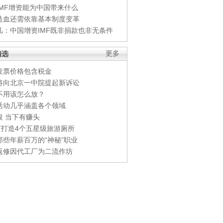
IMF增资能为中国带来什么
造血还需依靠基本制度变革
凡：中国增资IMF既非捐款也非无条件
精选
更多
发票价格包含税金
将向北京一中院提起新诉讼
不用该怎么放？
活动几乎涵盖各个领域
银 当下有赚头
0万打造4个五星级旅游厕所
那些年薪百万的“神秘”职业
返修因代工厂为二流作坊