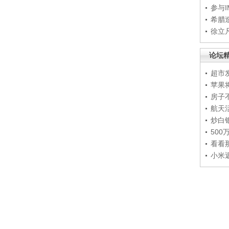
参与
希腊
徐立
论坛
超市
苹果
房子
航天
炒白
50
看看
小米