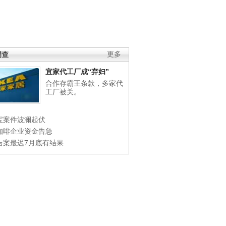
调查
更多
宜家代工厂成“弃妇”
合作存霸王条款，多家代
工厂被关。
宝案件波澜起伏
咖啡企业资金告急
吉案最迟7月底有结果