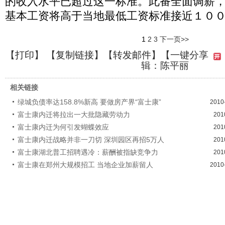
的收入水平已超过这一标准。此番全面调薪
基本工资将高于当地最低工资标准接近１０
1
2
3
下一页>>
【
打印
】 【
复制链接
】【
转发邮件
】
【一键分享
辑：陈平丽
相关链接
绿城负债率达158.8%新高 要做房产界“富士康”
2010
富士康内迁将拉出一大批隐藏劳动力
201
富士康内迁为何引发蝴蝶效应
201
富士康内迁战略并非一刀切 深圳园区再招5万人
201
富士康湖北普工招聘遇冷：薪酬被指缺竞争力
201
富士康在郑州大规模招工 当地企业加薪留人
2010