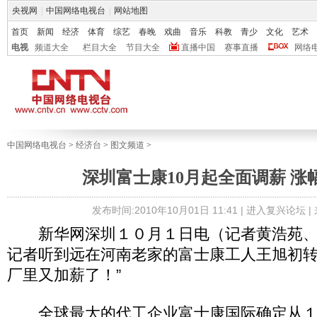
央视网
|
中国网络电视台
|
网站地图
首页
新闻
经济
体育
综艺
春晚
戏曲
音乐
科教
青少
文化
艺术
电视
频道大全
栏目大全
节目大全
直播中国
赛事直播
网络
中国网络电视台
>
经济台
>
图文频道
>
深圳富士康10月起全面调薪 涨幅
发布时间:2010年10月01日 11:41 |
进入复兴论坛
|
新华网深圳１０月１日电（记者黄浩苑、
记者听到远在河南老家的富士康工人王旭初转
厂里又加薪了！”
全球最大的代工企业富士康国际确定从１