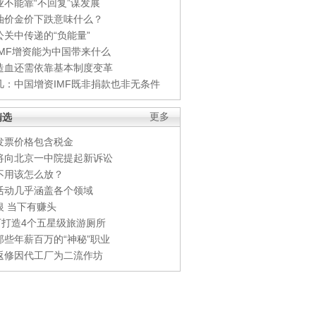
业不能靠“不回复”谋发展
油价金价下跌意味什么？
公关中传递的“负能量”
IMF增资能为中国带来什么
造血还需依靠基本制度变革
凡：中国增资IMF既非捐款也非无条件
精选
更多
发票价格包含税金
将向北京一中院提起新诉讼
不用该怎么放？
活动几乎涵盖各个领域
银 当下有赚头
0万打造4个五星级旅游厕所
那些年薪百万的“神秘”职业
返修因代工厂为二流作坊