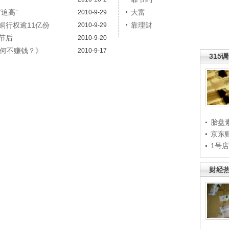
追高”
大富
2010-9-29
铜行权逾11亿份
靠理财
2010-9-29
节后
2010-9-20
为何不赚钱？》
2010-9-17
315
胎盘
京东
1号
财经