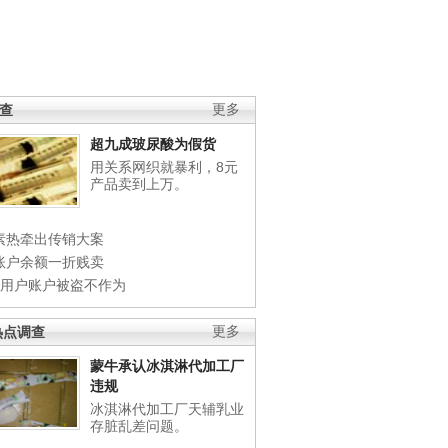
调查
更多
超九成玻尿酸为假货
用关系网织就暴利，8元
产品卖到上万。
素热牵出传销大案
账户余额一折贱卖
店用户账户被盗不作为
热点调查
更多
蒙牛承认冰淇淋代加工厂
违规
冰淇淋代加工厂天辅乳业
存脏乱差问题。