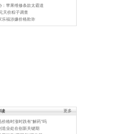
协：苹果维修条款太霸道
0元天价粽子调查
家乐福涉嫌价格欺诈
解读
更多
品价格时涨时跌有“解药”吗
制造业处在创新关键期