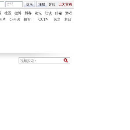
登录
注册
客服
设为首页
城
社区
微博
博客
论坛
访谈
邮箱
游戏
画片
公开课
播客
|
CCTV
频道
栏目