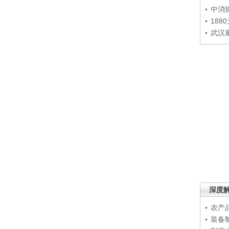
中消
188
武汉
深度
农产
装备