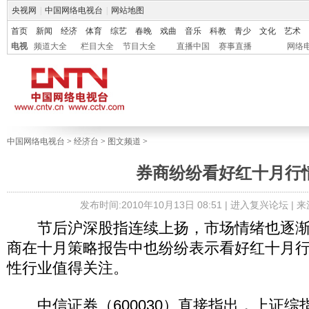
央视网
|
中国网络电视台
|
网站地图
首页
新闻
经济
体育
综艺
春晚
戏曲
音乐
科教
青少
文化
艺术
电视
频道大全
栏目大全
节目大全
直播中国
赛事直播
网络
中国网络电视台
>
经济台
>
图文频道
>
券商纷纷看好红十月行
发布时间:2010年10月13日 08:51 |
进入复兴论坛
| 
节后沪深股指连续上扬，市场情绪也逐渐
商在十月策略报告中也纷纷表示看好红十月
性行业值得关注。
中信证券（600030）直接指出，上证综指1