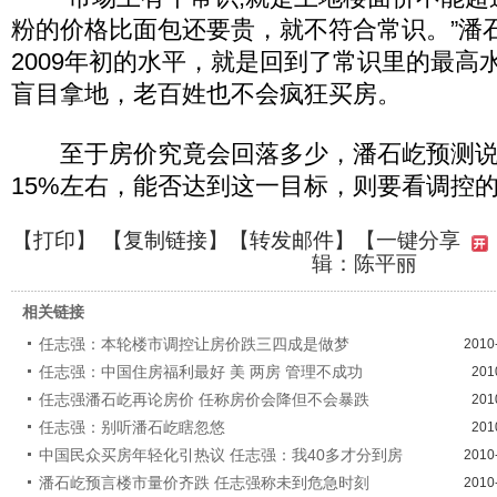
粉的价格比面包还要贵，就不符合常识。”潘
2009年初的水平，就是回到了常识里的最高
盲目拿地，老百姓也不会疯狂买房。
至于房价究竟会回落多少，潘石屹预测说，
15%左右，能否达到这一目标，则要看调控
【
打印
】 【
复制链接
】【
转发邮件
】
【一键分享
辑：陈平丽
相关链接
任志强：本轮楼市调控让房价跌三四成是做梦
2010
任志强：中国住房福利最好 美 两房 管理不成功
201
任志强潘石屹再论房价 任称房价会降但不会暴跌
201
任志强：别听潘石屹瞎忽悠
201
中国民众买房年轻化引热议 任志强：我40多才分到房
2010
潘石屹预言楼市量价齐跌 任志强称未到危急时刻
2010