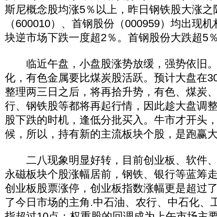
斯尼概念股均涨5％以上，昨日钢铁股大涨之
（600010）、首钢股份（000959）均出
块逆市场下跌一度超2％。首钢股份大跌超5
临近午盘，小盘股涨势放缓，强势依旧。
化，有色金属要比煤炭股活跃。预计大盘在300
整理两三日之后，将再拾升势，有色、煤炭
行、钢铁股等都将再起行情，因此趁大盘调
股下跌的时机，逢低分批买入。牛市才开头
候，所以，持有新的主流板块个股，是跑赢
二八现象明显好转，目前创业板、软件、
永磁板块个股涨幅居前，钢铁、银行等蓝筹走
创业板股票涨停，创业板指数涨幅更是超过了5
了今日市场的主角.中石油、农行、中石化、
指超过10点；权重股的回调成为上午市场主