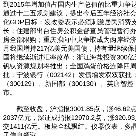
到2015年增加值占国内生产总值的比重力争
通过十二五规划建议，提出今后五年经济社
化GDP目标；发改委表示必须刺激居民消费
长；住建部出台住房公积金督查员管理暂行
房全部限购；重庆拟向中央争取成为两岸经济
月我国增持217亿美元美国债，持有量继续
国将继续渐进汇率改革；浙江海盐投资300
钒钛资源规划将推出；全国鸡蛋价格连降四
批；宁波银行（002142）发债增发双双获批
（300129）、新国都（300130）、英唐智控
市。
截至收盘，沪指报3001.85点，涨46.62点
2037亿元，深证成指报12970.2点，涨320.9
交1411亿元。板块全线飘红。仪器仪表，多
子信息领涨。