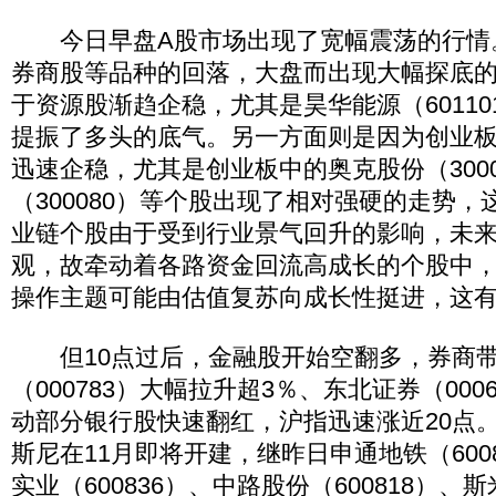
今日早盘A股市场出现了宽幅震荡的行情
券商股等品种的回落，大盘而出现大幅探底
于资源股渐趋企稳，尤其是昊华能源（6011
提振了多头的底气。另一方面则是因为创业
迅速企稳，尤其是创业板中的奥克股份（300
（300080）等个股出现了相对强硬的走势
业链个股由于受到行业景气回升的影响，未
观，故牵动着各路资金回流高成长的个股中
操作主题可能由估值复苏向成长性挺进，这
但10点过后，金融股开始空翻多，券商带
（000783）大幅拉升超3％、东北证券（000
动部分银行股快速翻红，沪指迅速涨近20点
斯尼在11月即将开建，继昨日申通地铁（600
实业（600836）、中路股份（600818）、斯