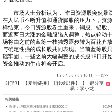
市场人士分析认为， 昨日资源股突然暴跌
在人民币不断升值和通货膨胀的压力下，资
样结束，今日资源股卷土重来，铜股、铝股
而近两日大涨的金融股陷入调整，热点轮动十
场将由之前的蓝筹一枝独秀逐步转为百花齐
与确定性强的成长股共同表现。当前蓝筹股
础牢固，一些之前大幅调整的成长股18日开
资金推动的牛市将会开启。
1
2
3
4
5
6
7
8
9
10
11
下一页>>
【
打印
】 【
复制链接
】【
转发邮件
】
【一键分享
辑：李小龙
相关链接
收评：沪指本周涨幅8.5% 剑指3000点
2010-