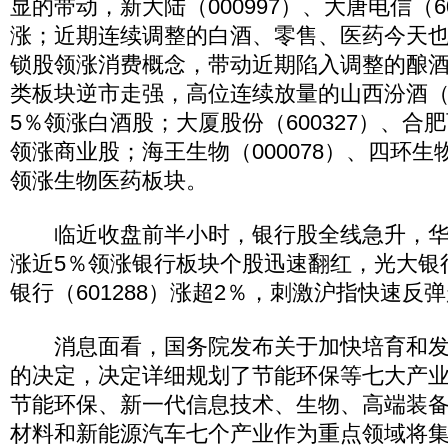
显的带动，新大陆（000997）、大唐电信（6
涨；近期连续调整的白酒、零售、医药今天
锁股领涨消费概念，带动近期陷入调整的酿
类板块逆市走强，高位连续放量的山西汾酒（6
5％领涨白酒股；大厦股份（600327）、合肥百
领涨商业股；海王生物（000078）、四环生物
领涨生物医药板块。
临近收盘前半小时，银行股全线急升，华夏银
涨近5％领涨银行板块个股迅速翻红，光大银行（
银行（601288）涨超2％，刺激沪指快速反弹
消息面看，国务院发布关于加快培育和发
的决定，决定详细规划了节能环保等七大产
节能环保、新一代信息技术、生物、高端装
材料和新能源汽车七个产业作为重点领域将