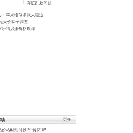
存脏乱差问题。
协：苹果维修条款太霸道
0元天价粽子调查
家乐福涉嫌价格欺诈
解读
更多
品价格时涨时跌有“解药”吗