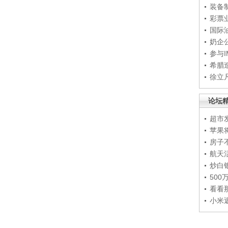
装备
彩票
国际
奶企
参与
希腊
徐立
论坛
超市
苹果
房子
航天
炒白
50
看看
小米