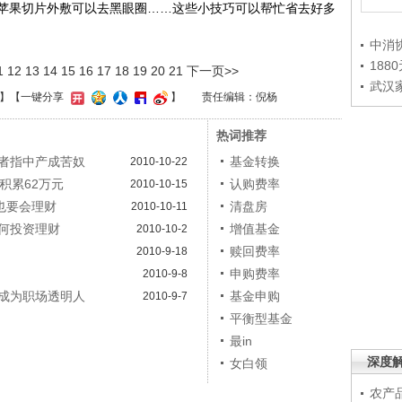
苹果切片外敷可以去黑眼圈……这些小技巧可以帮忙省去好多
中消
188
1
12
13
14
15
16
17
18
19
20
21
下一页>>
武汉
】
【一键分享
】
责任编辑：倪杨
热词推荐
者指中产成苦奴
基金转换
2010-10-22
积累62万元
认购费率
2010-10-15
也要会理财
清盘房
2010-10-11
如何投资理财
增值基金
2010-10-2
赎回费率
2010-9-18
申购费率
2010-9-8
成为职场透明人
基金申购
2010-9-7
平衡型基金
最in
深度
女白领
农产