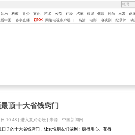
音乐
科教
青少
文化
艺术
公益
产经
汽车
旅游
健康
时尚
三农
商
直播中国
赛事直播
网络电视客户端
|
高清
电影
电视剧
纪录片
动
领最顶十大省钱窍门
 10:48 |
进入复兴论坛
| 来源：中国新闻网
过日子的十大省钱窍门，让女性朋友们做到：赚得用心、花得