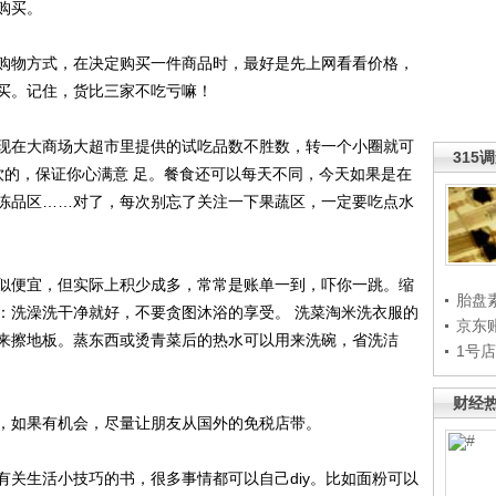
购买。
物方式，在决定购买一件商品时，最好是先上网看看价格，
买。记住，货比三家不吃亏嘛！
在大商场大超市里提供的试吃品数不胜数，转一个小圈就可
315
饮的，保证你心满意 足。餐食还可以每天不同，今天如果是在
冻品区……对了，每次别忘了关注一下果蔬区，一定要吃点水
便宜，但实际上积少成多，常常是账单一到，吓你一跳。缩
胎盘
：洗澡洗干净就好，不要贪图沐浴的享受。 洗菜淘米洗衣服的
京东
来擦地板。蒸东西或烫青菜后的热水可以用来洗碗，省洗洁
1号
财经
如果有机会，尽量让朋友从国外的免税店带。
生活小技巧的书，很多事情都可以自己diy。比如面粉可以