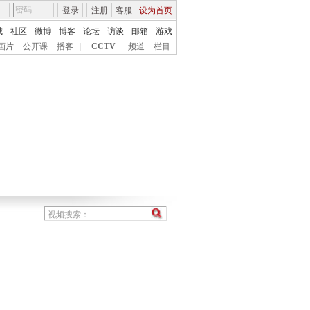
登录
注册
客服
设为首页
城
社区
微博
博客
论坛
访谈
邮箱
游戏
画片
公开课
播客
|
CCTV
频道
栏目