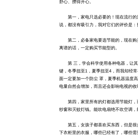
舒心、攒得开心。
第一，家电只选必要的！现在流行的洗
说，都没有吸引力，我对它们的评价是：
第二，必备家电要选节能的，现在购买
离谱的话，一定购买节能型的。
第 三，学会科学使用各种电器，让其在
键，冬季扭至1，夏季扭至4，而我却经
面一定要加一个防尘 罩，夏季机器温度
电量自然会增加，而且还会影响电视的收
第四，家里所有的灯都选用节能灯，而
纱窗和灭蚊灯钱。能吹电扇绝不吹空调，
第五，女孩子都喜欢买东西，但是很多
下衣柜里的衣服，哪些已经有了，哪些需