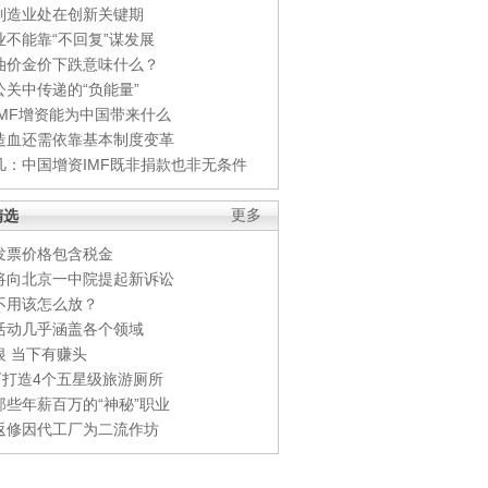
制造业处在创新关键期
业不能靠“不回复”谋发展
油价金价下跌意味什么？
公关中传递的“负能量”
IMF增资能为中国带来什么
造血还需依靠基本制度变革
凡：中国增资IMF既非捐款也非无条件
精选
更多
发票价格包含税金
将向北京一中院提起新诉讼
不用该怎么放？
活动几乎涵盖各个领域
银 当下有赚头
0万打造4个五星级旅游厕所
那些年薪百万的“神秘”职业
返修因代工厂为二流作坊