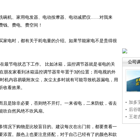
碗机、家用电发器、电动按摩器、电动减肥仪……对我来
费钱、费电、费空间！
家电时，都有关于耗电量的介绍。如果节能家电不是贵得很
公司
最节电状态下工作。 比如冰箱，温控调节器就是省电的关
常在朋友家看到冰箱温控调节器常年置于3的位置；而电视的外
高时机内容易吸附灰尘，灰尘太多时就有可能导致机器漏电，用
听收看效果。
加多
且是除非必要，否则绝不开灯。一来省电，二来防蚊，省去
后谷
能吹自然风绝不吹风扇。
王老
情况下购物是比较盲目的。建议每次在出门前，都要查看一
要添置。颜色上也要注意搭配，对于自己已经有了的颜色和款