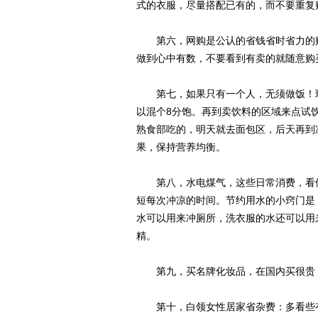
式的衣服，尽量搭配已有的，而不要重复
第六，网购是公认的省钱省时省力的购
做到心中有数，不要看到有卖的就随意购
第七，如果只有一个人，无须做饭！现
以混个8分饱。再到卖饮料的区域来点试
熟食部吃的，明天就去面包区，后天再到
果，保持营养均衡。
第八，水电煤气，这些日常消费，看似
短每次冲凉的时间。节约用水的小窍门是
水可以用来冲厕所，洗衣服的水还可以用
精。
第九，买名牌化妆品，在国内买很贵，
第十，白领女性居家省杂费：多看些有关