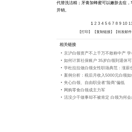
代替洗洁精；牙膏加蜂蜜可以嫩肤去痘，
开销。
1
2
3
4
5
6
7
8
9
10
1
【
打印
】 【
复制链接
】【
转发邮件
相关链接
京沪白领资产不上千万不敢称中产 学
如何计算社保账户 35岁白领到退休可
学杜拉拉做白领女性职场典范：涨薪
案例分析：税后月收入5000元白领
夹心白领、自由职业者“险商”偏低
网购零食白领成主力军
活没少干做事却不被肯定 白领为何会