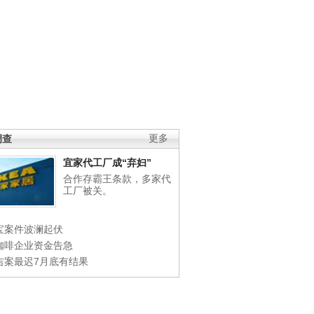
调查
更多
宜家代工厂成“弃妇”
合作存霸王条款，多家代
工厂被关。
宝案件波澜起伏
咖啡企业资金告急
吉案最迟7月底有结果