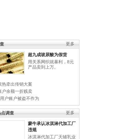
调查
更多
超九成玻尿酸为假货
用关系网织就暴利，8元
产品卖到上万。
素热牵出传销大案
账户余额一折贱卖
店用户账户被盗不作为
热点调查
更多
蒙牛承认冰淇淋代加工厂
违规
冰淇淋代加工厂天辅乳业