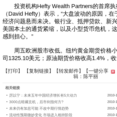
投资机构Hefty Wealth Partners的首
（David Hefty）表示，“大盘波动的原因
经济问题悬而未决。银行业、抵押贷款、新
美国本土的通货紧缩，以及小型货币危机，
感到担心。”
周五欧洲股市收低。纽约黄金期货价格小
司1325.10美元；原油期货价格收高1.4%，收
【
打印
】 【
复制链接
】【
转发邮件
】
【一键分享
辑：陈平丽
相关链接
厉以宁：未来五年中国经济增长有5大动力
2010-
3000点暗藏玄机，后市剑指何方?
2010-
未来仍有加息可能 不改中期行情趋势
2010-
流动性预期微妙变化 市场进入相持阶段
2010-