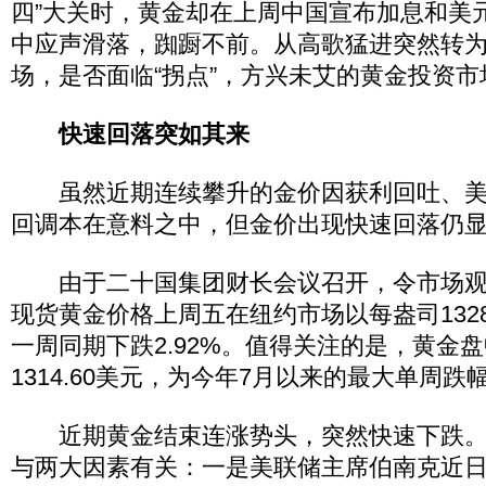
四”大关时，黄金却在上周中国宣布加息和美
中应声滑落，踟蹰不前。从高歌猛进突然转
场，是否面临“拐点”，方兴未艾的黄金投资
快速回落突如其来
虽然近期连续攀升的金价因获利回吐、美
回调本在意料之中，但金价出现快速回落仍
由于二十国集团财长会议召开，令市场观
现货黄金价格上周五在纽约市场以每盎司1328
一周同期下跌2.92%。值得关注的是，黄金
1314.60美元，为今年7月以来的最大单周跌
近期黄金结束连涨势头，突然快速下跌。
与两大因素有关：一是美联储主席伯南克近